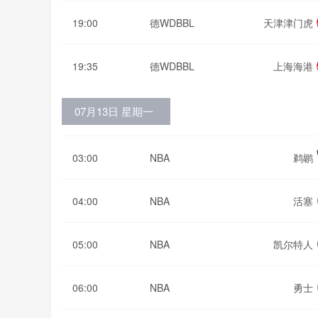
19:00
德WDBBL
天津津门虎
19:35
德WDBBL
上海海港
07月13日 星期一
03:00
NBA
鹈鹕
04:00
NBA
活塞
05:00
NBA
凯尔特人
06:00
NBA
勇士