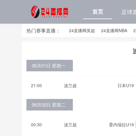
首页
足球
热门赛事直播：
24直播网英超
24直播网NBA
24直播网亚洲杯
24直播网世亚预
24直播网国足世预赛排行榜
24
06月01日 星期一
21:00
波兰超
日本U19
06月02日 星期二
00:30
波兰超
委内瑞拉U19