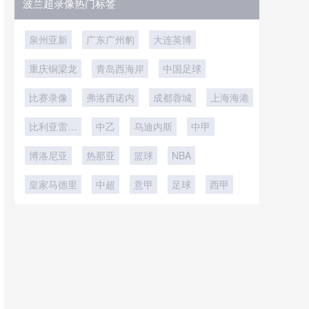
波兰超录像热门标签
泉州亚新
广东广州豹
大连英博
重庆铜梁龙
青岛西海岸
中国足球
比赛录像
弗洛西诺内
成都蓉城
上海海港
比利亚雷亚
中乙
乌迪内斯
中甲
尔
博洛尼亚
热那亚
篮球
NBA
皇家马德里
中超
意甲
足球
西甲