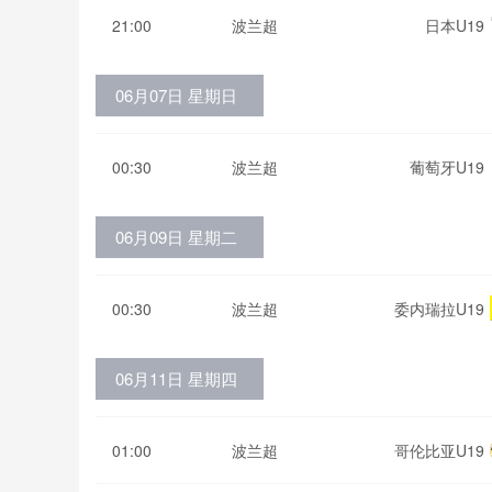
21:00
波兰超
日本U19
06月07日 星期日
00:30
波兰超
葡萄牙U19
06月09日 星期二
00:30
波兰超
委内瑞拉U19
06月11日 星期四
01:00
波兰超
哥伦比亚U19