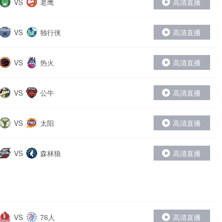
VS
老鹰
高清直播
VS
独行侠
高清直播
VS
热火
高清直播
VS
公牛
高清直播
VS
太阳
高清直播
VS
森林狼
高清直播
VS
76人
高清直播