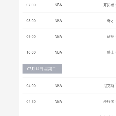
07:00
NBA
开拓者
08:00
NBA
奇才
09:00
NBA
雄鹿
10:00
NBA
爵士
07月14日 星期二
04:00
NBA
尼克斯
04:30
NBA
步行者