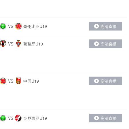
VS
哥伦比亚U19
高清直播
VS
葡萄牙U19
高清直播
VS
中国U19
高清直播
VS
突尼西亚U19
高清直播