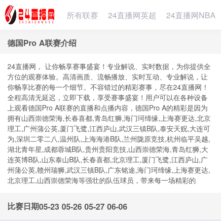
所有联赛
24直播网英超
24直播网NBA
德国Pro A联赛介绍
24直播网， 让你畅享赛事盛宴！专业解说、实时数据，为你提供全
方位的观赛体验。高清画质、流畅播放、实时互动、专业解说，让
你畅享比赛的每一个细节。不容错过的精彩赛事，尽在24直播网！
全程高清无延迟，立即下载，享受赛事盛宴！用户可以在各种设备
上观看德国Pro A联赛的直播和点播内容，德国Pro A的精彩是因为
拥有山西崇德荣海,长春喜都,青岛红狮,海门珂缔缘,上海赛更达,北京
理工,广州蒲公英,厦门飞鹭,江西庐山,武汉三镇B队,泰安天贶,大连可
为,深圳二零二八,温州队,上海海港B队,兰州陇原竞技,杭州临平吴越,
湖北青年星,成都蓉城B队,贵州贵阳竞技,山西崇德荣海,青岛红狮,大
连英博B队,山东泰山B队,长春喜都,北京理工,厦门飞鹭,江西庐山,广
州蒲公英,赣州瑞狮,武汉三镇B队,广东铭途,海门珂缔缘,上海赛更达,
北京理工,山西崇德荣海等强壮的队伍球员，带来每一场精彩的
比赛日期
05-23
05-26
05-27
06-06