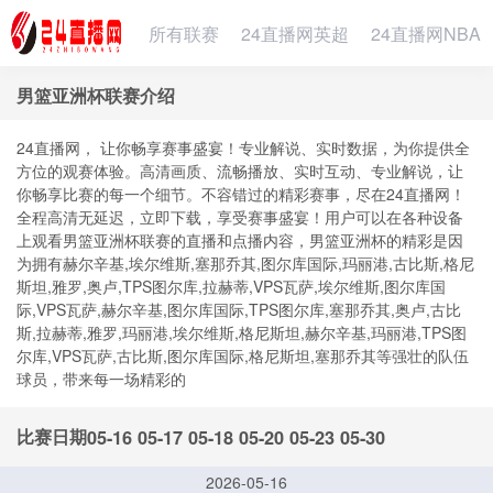
所有联赛
24直播网英超
24直播网NBA
男篮亚洲杯联赛介绍
24直播网， 让你畅享赛事盛宴！专业解说、实时数据，为你提供全
方位的观赛体验。高清画质、流畅播放、实时互动、专业解说，让
你畅享比赛的每一个细节。不容错过的精彩赛事，尽在24直播网！
全程高清无延迟，立即下载，享受赛事盛宴！用户可以在各种设备
上观看男篮亚洲杯联赛的直播和点播内容，男篮亚洲杯的精彩是因
为拥有赫尔辛基,埃尔维斯,塞那乔其,图尔库国际,玛丽港,古比斯,格尼
斯坦,雅罗,奥卢,TPS图尔库,拉赫蒂,VPS瓦萨,埃尔维斯,图尔库国
际,VPS瓦萨,赫尔辛基,图尔库国际,TPS图尔库,塞那乔其,奥卢,古比
斯,拉赫蒂,雅罗,玛丽港,埃尔维斯,格尼斯坦,赫尔辛基,玛丽港,TPS图
尔库,VPS瓦萨,古比斯,图尔库国际,格尼斯坦,塞那乔其等强壮的队伍
球员，带来每一场精彩的
比赛日期
05-16
05-17
05-18
05-20
05-23
05-30
2026-05-16