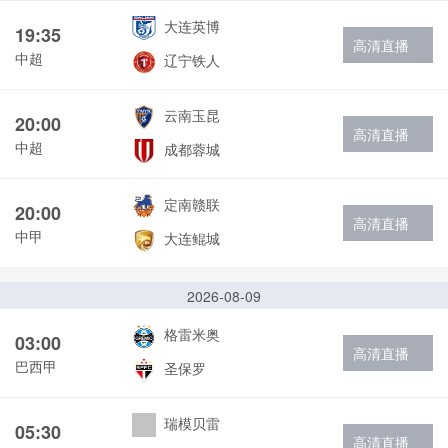
大连英博
19:35
高清直播
中超
辽宁铁人
云南玉昆
20:00
高清直播
中超
成都蓉城
定南赣联
20:00
高清直播
中甲
大连鲲城
2026-08-09
格雷米奥
03:00
高清直播
巴西甲
圣保罗
瑞模贝雷
05:30
高清直播