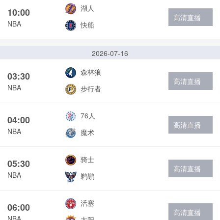
湖人
10:00
高清直播
NBA
快船
2026-07-16
森林狼
03:30
高清直播
NBA
步行者
76人
04:00
高清直播
NBA
魔术
骑士
05:30
高清直播
NBA
鹈鹕
活塞
06:00
高清直播
NBA
太阳