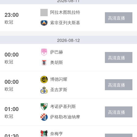
2026-08-11
阿拉木图凯拉特
23:00
高清直播
欧冠
索非亚列夫斯基
2026-08-12
萨巴赫
00:00
高清直播
欧冠
奥胡斯
博德闪耀
00:00
高清直播
欧冠
圣吉罗斯
考诺萨基列斯
01:00
高清直播
欧冠
萨格勒布迪纳摩
奈梅亨
01:30