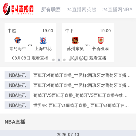
所有联赛
24直播网英超
24直播网NBA
中超
19:00
中甲
19:00
vs
vs
青岛海牛
上海申花
苏州东吴
长春亚泰
08月08日
观看直播
08月08日
观看直播
NBA快讯
西班牙对葡萄牙直播_世界杯:西班牙对葡萄牙直播免
费观看直播_世界杯西班牙对葡萄牙直播在线观看高
NBA快讯
西班牙对葡萄牙直播_世界杯:西班牙对葡萄牙直播免
清无插件
费观看直播_世界杯西班牙对葡萄牙直播在线观看高
NBA热讯
葡萄牙VS西班牙直播_葡萄牙VS西班牙直播在线观
清无插件
看_葡萄牙VS西班牙实时全场直播入口
NBA热讯
世界杯: 西班牙vs葡萄牙直播_ 西班牙vs葡萄牙在线
直播_ 西班牙vs葡萄牙CCTV5直播入口-24直播网
NBA直播
2026-07-13