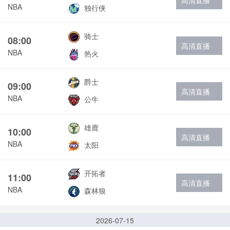
高清直播
NBA
独行侠
骑士
08:00
高清直播
NBA
热火
爵士
09:00
高清直播
NBA
公牛
雄鹿
10:00
高清直播
NBA
太阳
开拓者
11:00
高清直播
NBA
森林狼
2026-07-15