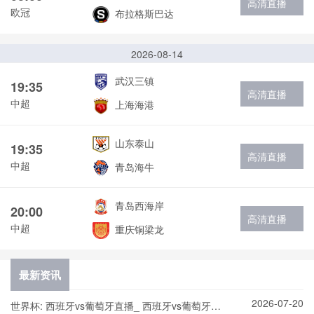
高清直播
欧冠
布拉格斯巴达
2026-08-14
武汉三镇
19:35
高清直播
中超
上海海港
山东泰山
19:35
高清直播
中超
青岛海牛
青岛西海岸
20:00
高清直播
中超
重庆铜梁龙
最新资讯
2026-07-20
世界杯: 西班牙vs葡萄牙直播_ 西班牙vs葡萄牙在