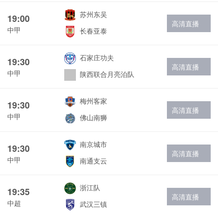
苏州东吴
19:00
高清直播
中甲
长春亚泰
石家庄功夫
19:30
高清直播
中甲
陕西联合月亮泊队
梅州客家
19:30
高清直播
中甲
佛山南狮
南京城市
19:30
高清直播
中甲
南通支云
浙江队
19:35
高清直播
中超
武汉三镇