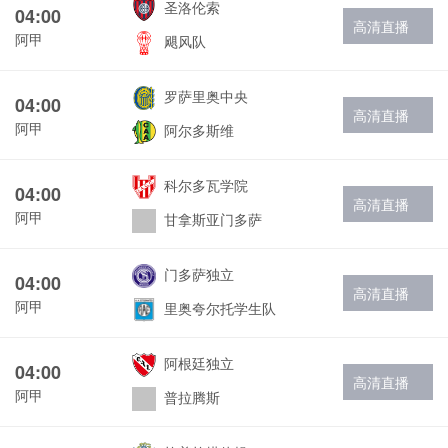
圣洛伦索
04:00
高清直播
阿甲
飓风队
罗萨里奥中央
04:00
高清直播
阿甲
阿尔多斯维
科尔多瓦学院
04:00
高清直播
阿甲
甘拿斯亚门多萨
门多萨独立
04:00
高清直播
阿甲
里奥夸尔托学生队
阿根廷独立
04:00
高清直播
阿甲
普拉腾斯