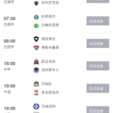
巴西甲
米内罗竞技
科里蒂巴
07:30
高清直播
巴西甲
沙佩科恩斯
博塔弗戈
08:00
高清直播
巴西甲
弗鲁米嫩塞
延边龙鼎
18:00
高清直播
中甲
深圳青年人
河南队
19:00
高清直播
中超
青岛西海岸
无锡吴钩
19:00
高清直播