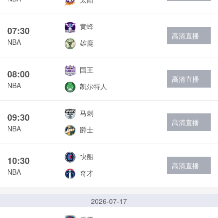
黄蜂
07:30
高清直播
NBA
雄鹿
国王
08:00
高清直播
NBA
凯尔特人
马刺
09:30
高清直播
NBA
爵士
快船
10:30
高清直播
NBA
奇才
2026-07-17