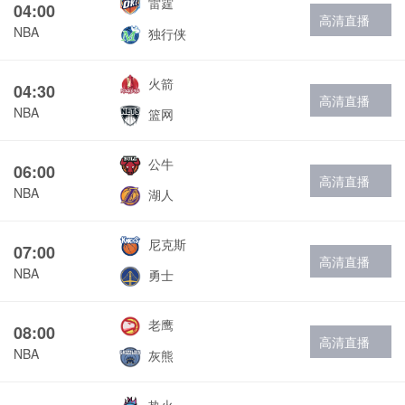
雷霆
04:00
高清直播
NBA
独行侠
火箭
04:30
高清直播
NBA
篮网
公牛
06:00
高清直播
NBA
湖人
尼克斯
07:00
高清直播
NBA
勇士
老鹰
08:00
高清直播
NBA
灰熊