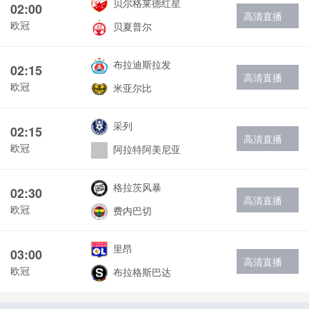
贝尔格莱德红星
02:00
高清直播
欧冠
贝夏普尔
布拉迪斯拉发
02:15
高清直播
欧冠
米亚尔比
采列
02:15
高清直播
欧冠
阿拉特阿美尼亚
格拉茨风暴
02:30
高清直播
欧冠
费内巴切
里昂
03:00
高清直播
欧冠
布拉格斯巴达