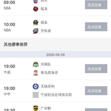
热火
09:00
高清直播
NBA
猛龙
掘金
10:00
高清直播
NBA
开拓者
其他赛事推荐
2026-08-09
河南队
19:00
高清直播
中超
青岛西海岸
无锡吴钩
19:00
高清直播
中甲
宁波职业足球俱乐部
广州豹
19:30