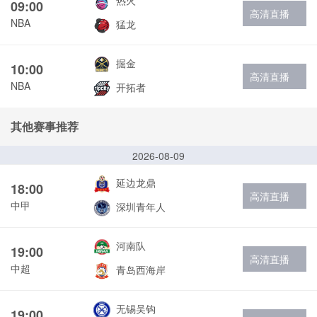
热火
09:00
高清直播
NBA
猛龙
掘金
10:00
高清直播
NBA
开拓者
其他赛事推荐
2026-08-09
延边龙鼎
18:00
高清直播
中甲
深圳青年人
河南队
19:00
高清直播
中超
青岛西海岸
无锡吴钩
19:00