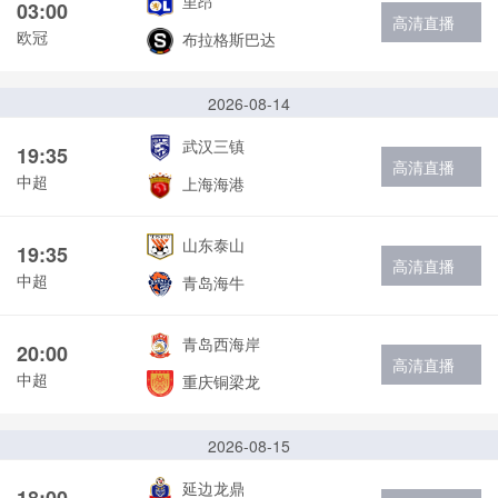
里昂
03:00
高清直播
欧冠
布拉格斯巴达
2026-08-14
武汉三镇
19:35
高清直播
中超
上海海港
山东泰山
19:35
高清直播
中超
青岛海牛
青岛西海岸
20:00
高清直播
中超
重庆铜梁龙
2026-08-15
延边龙鼎
18:00