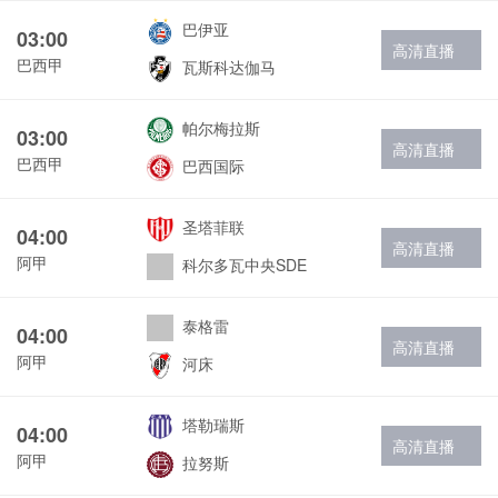
巴伊亚
03:00
高清直播
巴西甲
瓦斯科达伽马
帕尔梅拉斯
03:00
高清直播
巴西甲
巴西国际
圣塔菲联
04:00
高清直播
阿甲
科尔多瓦中央SDE
泰格雷
04:00
高清直播
阿甲
河床
塔勒瑞斯
04:00
高清直播
阿甲
拉努斯