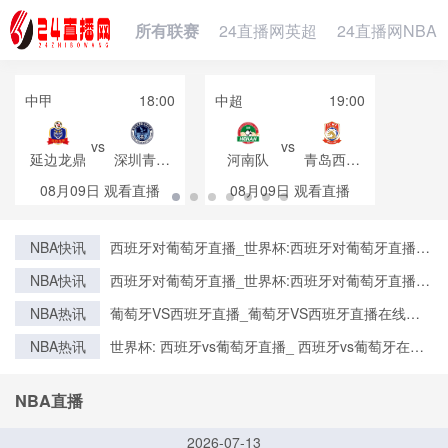
所有联赛
24直播网英超
24直播网NBA
中甲
18:00
中超
19:00
vs
vs
延边龙鼎
深圳青年
河南队
青岛西海
人
岸
08月09日
观看直播
08月09日
观看直播
NBA快讯
西班牙对葡萄牙直播_世界杯:西班牙对葡萄牙直播免
费观看直播_世界杯西班牙对葡萄牙直播在线观看高
NBA快讯
西班牙对葡萄牙直播_世界杯:西班牙对葡萄牙直播免
清无插件
费观看直播_世界杯西班牙对葡萄牙直播在线观看高
NBA热讯
葡萄牙VS西班牙直播_葡萄牙VS西班牙直播在线观
清无插件
看_葡萄牙VS西班牙实时全场直播入口
NBA热讯
世界杯: 西班牙vs葡萄牙直播_ 西班牙vs葡萄牙在线
直播_ 西班牙vs葡萄牙CCTV5直播入口-24直播网
NBA直播
2026-07-13