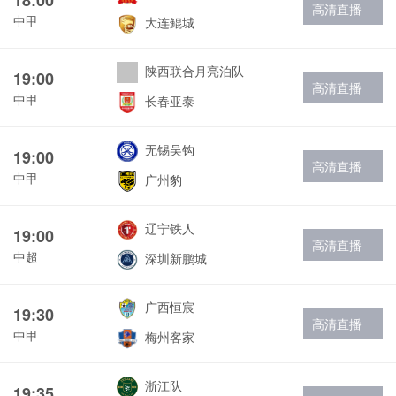
高清直播
中甲
大连鲲城
陕西联合月亮泊队
19:00
高清直播
中甲
长春亚泰
无锡吴钩
19:00
高清直播
中甲
广州豹
辽宁铁人
19:00
高清直播
中超
深圳新鹏城
广西恒宸
19:30
高清直播
中甲
梅州客家
浙江队
19:35