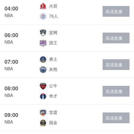
火箭
04:00
高清直播
NBA
76人
篮网
06:00
高清直播
NBA
国王
勇士
07:00
高清直播
NBA
灰熊
公牛
08:00
高清直播
NBA
奇才
雷霆
09:00
高清直播
NBA
掘金