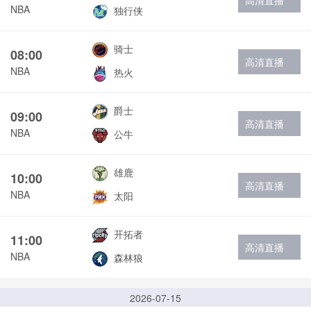
高清直播
NBA
独行侠
骑士
08:00
高清直播
NBA
热火
爵士
09:00
高清直播
NBA
公牛
雄鹿
10:00
高清直播
NBA
太阳
开拓者
11:00
高清直播
NBA
森林狼
2026-07-15