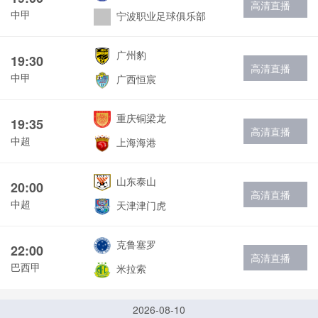
高清直播
中甲
宁波职业足球俱乐部
广州豹
19:30
高清直播
中甲
广西恒宸
重庆铜梁龙
19:35
高清直播
中超
上海海港
山东泰山
20:00
高清直播
中超
天津津门虎
克鲁塞罗
22:00
高清直播
巴西甲
米拉索
2026-08-10