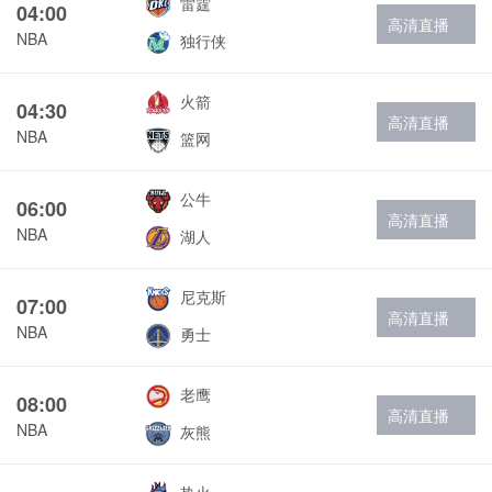
雷霆
04:00
高清直播
NBA
独行侠
火箭
04:30
高清直播
NBA
篮网
公牛
06:00
高清直播
NBA
湖人
尼克斯
07:00
高清直播
NBA
勇士
老鹰
08:00
高清直播
NBA
灰熊