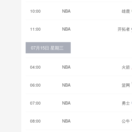
10:00
NBA
雄鹿
11:00
NBA
开拓者
07月15日 星期三
04:00
NBA
火箭
06:00
NBA
篮网
07:00
NBA
勇士
08:00
NBA
公牛