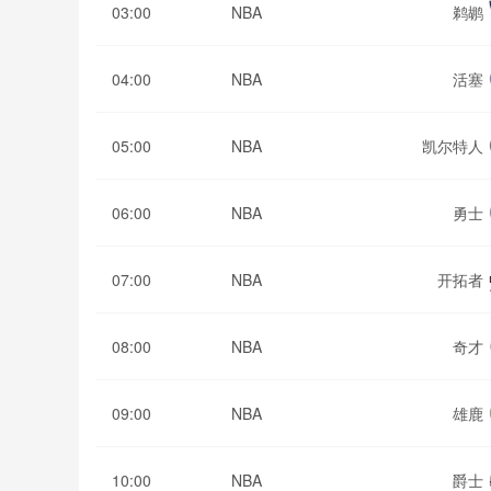
03:00
NBA
鹈鹕
04:00
NBA
活塞
05:00
NBA
凯尔特人
06:00
NBA
勇士
07:00
NBA
开拓者
08:00
NBA
奇才
09:00
NBA
雄鹿
10:00
NBA
爵士