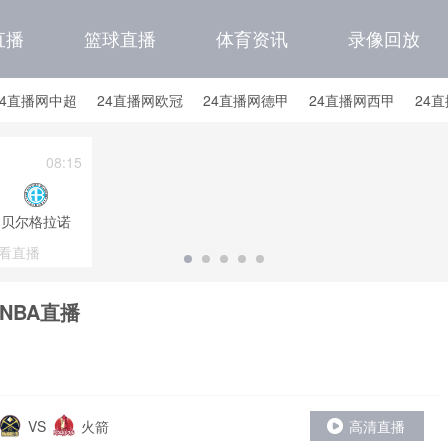
直播
篮球直播
体育资讯
录像回放
24直播网中超
24直播网欧冠
24直播网德甲
24直播网西甲
24
24直播网中甲
24直播网日职联
24直播网韩K联
24直播网国
08:15
直播网国足世预赛积分榜
24直播网国足世预赛大名单
贝尔格拉诺
看直播
NBA直播
VS
火箭
高清直播