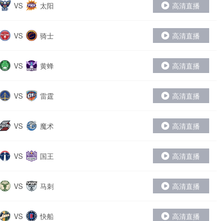
VS
太阳
高清直播
VS
骑士
高清直播
VS
黄蜂
高清直播
VS
雷霆
高清直播
VS
魔术
高清直播
VS
国王
高清直播
VS
马刺
高清直播
VS
快船
高清直播