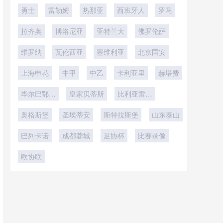
勇士
富勒姆
热那亚
西班牙人
罗马
拉齐奥
博洛尼亚
亚特兰大
佛罗伦萨
维罗纳
瓦伦西亚
塞维利亚
北京国安
上海申花
中甲
中乙
卡利亚里
赫塔费
毕尔巴鄂竞
皇家贝蒂斯
比利亚雷亚
技
尔
奥格斯堡
圣埃蒂安
斯特拉斯堡
山东泰山
巴列卡诺
成都蓉城
足协杯
比赛录像
欧协联