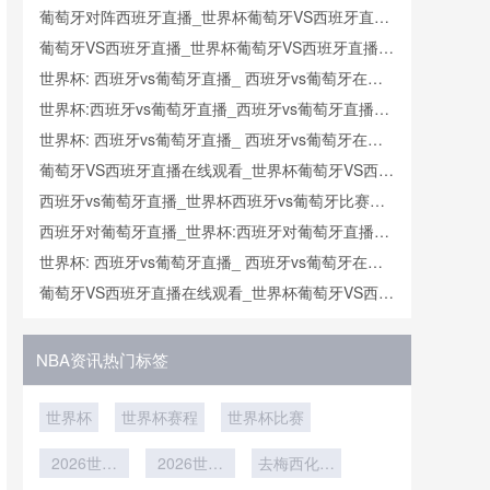
费观看直播_世界杯西班牙对葡萄牙直播在线观看高
葡萄牙对阵西班牙直播_世界杯葡萄牙VS西班牙直播
清无插件
_西班牙对葡萄牙比赛直播在线无插件观看
葡萄牙VS西班牙直播_世界杯葡萄牙VS西班牙直播_
葡萄牙VS西班牙在线高清直播
世界杯: 西班牙vs葡萄牙直播_ 西班牙vs葡萄牙在线
直播_ 西班牙vs葡萄牙CCTV5直播入口-24直播网
世界杯:西班牙vs葡萄牙直播_西班牙vs葡萄牙直播免
费观看_世界杯今日西班牙vs葡萄牙直播在线观看高
世界杯: 西班牙vs葡萄牙直播_ 西班牙vs葡萄牙在线
清视频直播
直播_ 西班牙vs葡萄牙CCTV5直播入口-24直播网
葡萄牙VS西班牙直播在线观看_世界杯葡萄牙VS西班
牙直播_葡萄牙VS西班牙比赛观看直达入口
西班牙vs葡萄牙直播_世界杯西班牙vs葡萄牙比赛直
播高清入口_西班牙vs葡萄牙预测分析直播
西班牙对葡萄牙直播_世界杯:西班牙对葡萄牙直播免
费观看直播_世界杯西班牙对葡萄牙直播在线观看高
世界杯: 西班牙vs葡萄牙直播_ 西班牙vs葡萄牙在线
清无插件
直播_ 西班牙vs葡萄牙CCTV5直播入口-24直播网
葡萄牙VS西班牙直播在线观看_世界杯葡萄牙VS西班
牙直播_葡萄牙VS西班牙比赛观看直达入口
NBA资讯热门标签
世界杯
世界杯赛程
世界杯比赛
2026世界
2026世界
去梅西化战
杯：美食对
杯斯卡洛尼
术浮出水面