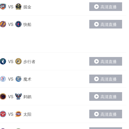
VS
掘金
高清直播
VS
快船
高清直播
VS
步行者
高清直播
VS
魔术
高清直播
VS
鹈鹕
高清直播
VS
太阳
高清直播