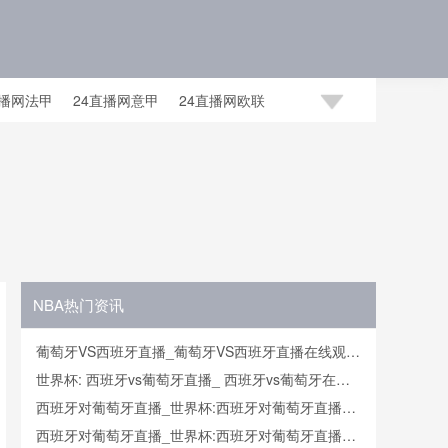
直播网法甲
24直播网意甲
24直播网欧联
足世预赛赛程
24直播网国足世预赛
阿甲
圣塔菲
08
NBA热门资讯
葡萄牙VS西班牙直播_葡萄牙VS西班牙直播在线观看
_葡萄牙VS西班牙实时全场直播入口
世界杯: 西班牙vs葡萄牙直播_ 西班牙vs葡萄牙在线
直播_ 西班牙vs葡萄牙CCTV5直播入口-24直播网
西班牙对葡萄牙直播_世界杯:西班牙对葡萄牙直播免
费观看直播_世界杯西班牙对葡萄牙直播在线观看高
西班牙对葡萄牙直播_世界杯:西班牙对葡萄牙直播免