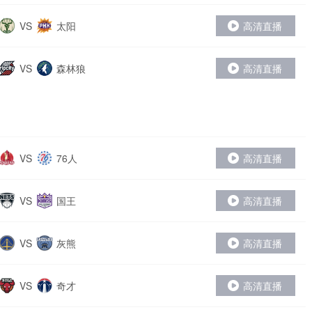
VS
太阳
高清直播
VS
森林狼
高清直播
VS
76人
高清直播
VS
国王
高清直播
VS
灰熊
高清直播
VS
奇才
高清直播