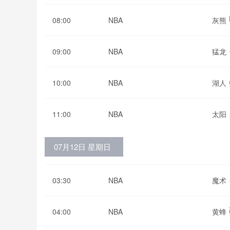
08:00
NBA
灰熊
09:00
NBA
猛龙
10:00
NBA
湖人
11:00
NBA
太阳
07月12日 星期日
03:30
NBA
魔术
04:00
NBA
黄蜂