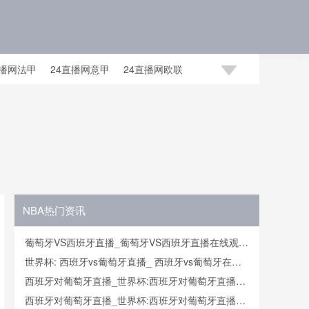
直播网法甲
24直播网意甲
24直播网欧联
足世预赛赛程
24直播网国足世预赛
中超
青岛海
08
NBA热门资讯
葡萄牙VS西班牙直播_葡萄牙VS西班牙直播在线观看
_葡萄牙VS西班牙实时全场直播入口
世界杯: 西班牙vs葡萄牙直播_ 西班牙vs葡萄牙在线
直播_ 西班牙vs葡萄牙CCTV5直播入口-24直播网
西班牙对葡萄牙直播_世界杯:西班牙对葡萄牙直播免
费观看直播_世界杯西班牙对葡萄牙直播在线观看高
西班牙对葡萄牙直播_世界杯:西班牙对葡萄牙直播免