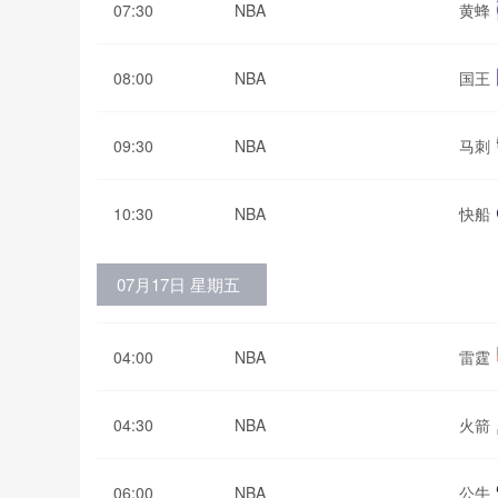
07:30
NBA
黄蜂
08:00
NBA
国王
09:30
NBA
马刺
10:30
NBA
快船
07月17日 星期五
04:00
NBA
雷霆
04:30
NBA
火箭
06:00
NBA
公牛