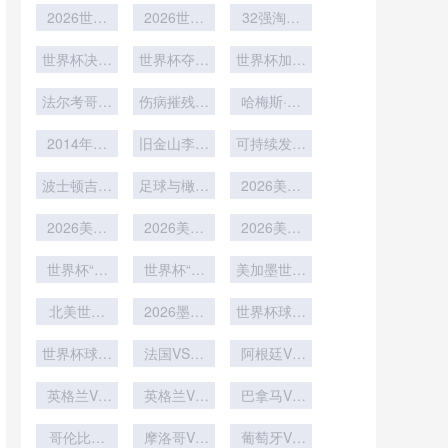
球迷观赛体
2026世界
如何应对梅
2026世界
32强淘汰
杯东道主压
验的影响
西可能的缺
杯三国货币
赛对阵表如
力：美加墨
世界杯决赛
差异对现场
世界杯夺冠
席
何由小组第
世界杯加时
首战的紧张
最佳球员评
消费结算系
后的城市狂
赛绝杀的永
三分布决
法尔考哥伦
与期待
选
伤病摧残的
统的要求
欢
定：2026
哈梅斯·罗
恒瞬间
比亚老虎
巨星最后机
年世界杯前
德里格斯J
2014年金
旧金山李维
会
可持续发展
罗回归
瞻
靴的终极救
斯球场环保
典范
波士顿吉列
赎
足球与橄榄
设计
2026美加
球场历史底
球文化碰撞
墨世界杯可
2026美加
蕴
2026美加
乐世界杯联
2026美加
墨世界杯麦
墨世界杯
墨世界杯
名款
当劳世界杯
世界杯“沉
世界杯“梅
Zayu是前
美加墨世界
Maple是守
默看台”实
套餐
罗终极对
锋
杯预选赛进
门员
验！部分场
北美世界
决”？葡萄
2026墨美
球数与正赛
世界杯球员
次禁止呐喊
杯：小组第
牙与阿根廷
加世界杯：
小组赛表现
撞碎场边玻
助威引争议
三出线后的
世界杯球员
若相遇将引
法国VS伊
Lumen
的相关系数
阿根廷VS
璃挡板
Field声浪
跨组对阵逻
冲进球场广
拉克法国
爆全球
奥地利阿根
分贝值对客
辑解析深度
告牌撞出洞
英格兰VS
VS伊拉克
英格兰VS
廷VS奥地
巴拿马VS
队发界外球
加纳英格兰
解析
加纳直播英
直播
克罗地亚巴
利直播
的影响深度
VS加纳直
哥伦比亚
格兰VS加
摩洛哥VS
拿马VS克
葡萄牙VS