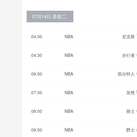
07月14日 星期二
04:00
NBA
尼克斯
04:30
NBA
步行者
06:00
NBA
凯尔特人
07:00
NBA
灰熊
08:00
NBA
骑士
09:00
NBA
爵士