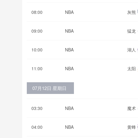
08:00
NBA
灰熊
09:00
NBA
猛龙
10:00
NBA
湖人
11:00
NBA
太阳
07月12日 星期日
03:30
NBA
魔术
04:00
NBA
黄蜂