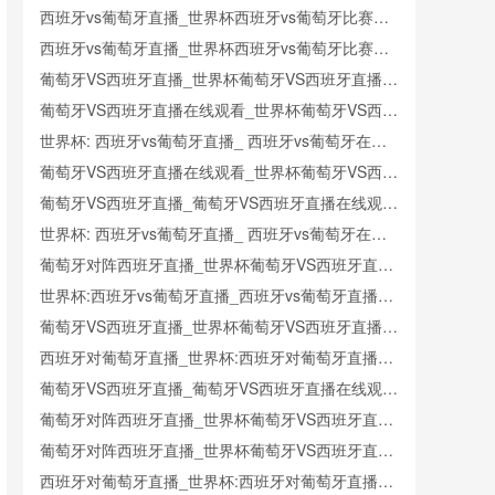
清无插件
费观看直播_世界杯西班牙对葡萄牙直播在线观看高
西班牙vs葡萄牙直播_世界杯西班牙vs葡萄牙比赛直
清无插件
播高清入口_西班牙vs葡萄牙预测分析直播
西班牙vs葡萄牙直播_世界杯西班牙vs葡萄牙比赛直
播高清入口_西班牙vs葡萄牙预测分析直播
葡萄牙VS西班牙直播_世界杯葡萄牙VS西班牙直播_
葡萄牙VS西班牙在线高清直播
葡萄牙VS西班牙直播在线观看_世界杯葡萄牙VS西班
牙直播_葡萄牙VS西班牙比赛观看直达入口
世界杯: 西班牙vs葡萄牙直播_ 西班牙vs葡萄牙在线
直播_ 西班牙vs葡萄牙CCTV5直播入口-24直播网
葡萄牙VS西班牙直播在线观看_世界杯葡萄牙VS西班
牙直播_葡萄牙VS西班牙比赛观看直达入口
葡萄牙VS西班牙直播_葡萄牙VS西班牙直播在线观看
_葡萄牙VS西班牙实时全场直播入口
世界杯: 西班牙vs葡萄牙直播_ 西班牙vs葡萄牙在线
直播_ 西班牙vs葡萄牙CCTV5直播入口-24直播网
葡萄牙对阵西班牙直播_世界杯葡萄牙VS西班牙直播
_西班牙对葡萄牙比赛直播在线无插件观看
世界杯:西班牙vs葡萄牙直播_西班牙vs葡萄牙直播免
费观看_世界杯今日西班牙vs葡萄牙直播在线观看高
葡萄牙VS西班牙直播_世界杯葡萄牙VS西班牙直播_
清视频直播
葡萄牙VS西班牙在线高清直播
西班牙对葡萄牙直播_世界杯:西班牙对葡萄牙直播免
费观看直播_世界杯西班牙对葡萄牙直播在线观看高
葡萄牙VS西班牙直播_葡萄牙VS西班牙直播在线观看
清无插件
_葡萄牙VS西班牙实时全场直播入口
葡萄牙对阵西班牙直播_世界杯葡萄牙VS西班牙直播
_西班牙对葡萄牙比赛直播在线无插件观看
葡萄牙对阵西班牙直播_世界杯葡萄牙VS西班牙直播
_西班牙对葡萄牙比赛直播在线无插件观看
西班牙对葡萄牙直播_世界杯:西班牙对葡萄牙直播免