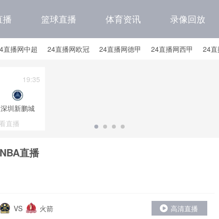
直播
篮球直播
体育资讯
录像回放
24直播网中超
24直播网欧冠
24直播网德甲
24直播网西甲
24
24直播网中甲
24直播网日职联
24直播网韩K联
24直播网国
19:35
直播网国足世预赛积分榜
24直播网国足世预赛大名单
深圳新鹏城
看直播
NBA直播
VS
火箭
高清直播