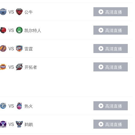
VS
公牛
高清直播
VS
凯尔特人
高清直播
VS
雷霆
高清直播
VS
开拓者
高清直播
VS
热火
高清直播
VS
鹈鹕
高清直播