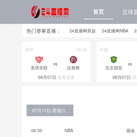
首页
足球
热门赛事直播：
24直播网英超
24直播网NBA
24直播网亚洲杯
24直播网世亚预
04:00
阿甲
06:00
中超
24直播网国足世预赛排行榜
24
vs
vs
拉努斯
圣塔菲联
拉努斯
北京国安
直播
08月07日
观看直播
08月07日
观
07月11日 星期六
06:30
NBA
掘金