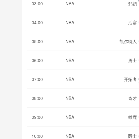
03:00
NBA
鹈鹕
04:00
NBA
活塞
05:00
NBA
凯尔特人
06:00
NBA
勇士
07:00
NBA
开拓者
08:00
NBA
奇才
09:00
NBA
雄鹿
10:00
NBA
爵士