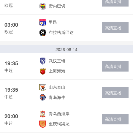
高清直播
欧冠
费内巴切
里昂
03:00
高清直播
欧冠
布拉格斯巴达
2026-08-14
武汉三镇
19:35
高清直播
中超
上海海港
山东泰山
19:35
高清直播
中超
青岛海牛
青岛西海岸
20:00
高清直播
中超
重庆铜梁龙