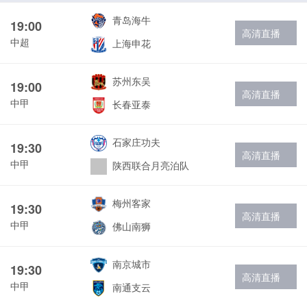
青岛海牛
19:00
高清直播
中超
上海申花
苏州东吴
19:00
高清直播
中甲
长春亚泰
石家庄功夫
19:30
高清直播
中甲
陕西联合月亮泊队
梅州客家
19:30
高清直播
中甲
佛山南狮
南京城市
19:30
高清直播
中甲
南通支云