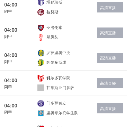
塔勒瑞斯
04:00
高清直播
阿甲
拉努斯
圣洛伦索
04:00
高清直播
阿甲
飓风队
罗萨里奥中央
04:00
高清直播
阿甲
阿尔多斯维
科尔多瓦学院
04:00
高清直播
阿甲
甘拿斯亚门多萨
门多萨独立
04:00
高清直播
阿甲
里奥夸尔托学生队