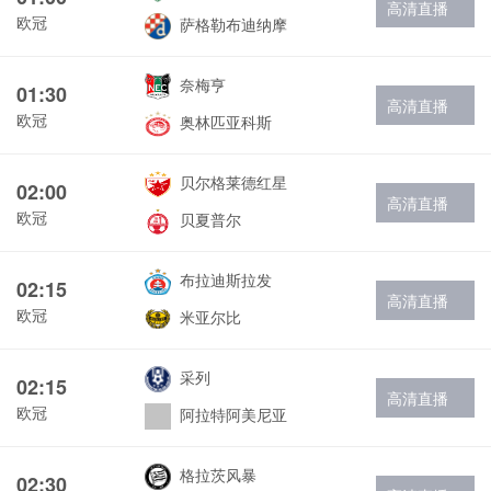
高清直播
欧冠
萨格勒布迪纳摩
奈梅亨
01:30
高清直播
欧冠
奥林匹亚科斯
贝尔格莱德红星
02:00
高清直播
欧冠
贝夏普尔
布拉迪斯拉发
02:15
高清直播
欧冠
米亚尔比
采列
02:15
高清直播
欧冠
阿拉特阿美尼亚
格拉茨风暴
02:30