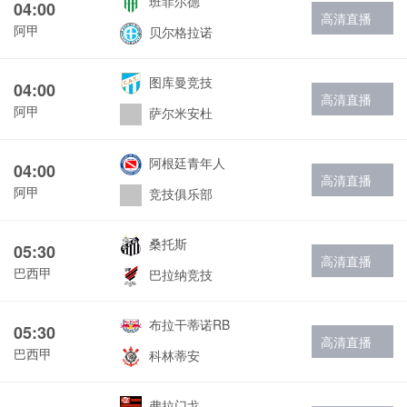
班菲尔德
04:00
高清直播
阿甲
贝尔格拉诺
图库曼竞技
04:00
高清直播
阿甲
萨尔米安杜
阿根廷青年人
04:00
高清直播
阿甲
竞技俱乐部
桑托斯
05:30
高清直播
巴西甲
巴拉纳竞技
布拉干蒂诺RB
05:30
高清直播
巴西甲
科林蒂安
弗拉门戈