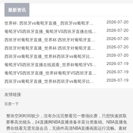
最新资讯
2026-07-20
世界杯: 西班牙vs葡萄牙直播_ 西班牙vs葡萄牙在
2026-07-20
线直播_ 西班牙vs葡萄牙CCTV5直播入口-24直播
葡萄牙VS西班牙直播_葡萄牙VS西班牙直播在线观
2026-07-20
网
看_葡萄牙VS西班牙实时全场直播入口
西班牙对葡萄牙直播_世界杯:西班牙对葡萄牙直播
2026-07-20
免费观看直播_世界杯西班牙对葡萄牙直播在线观
西班牙对葡萄牙直播_世界杯:西班牙对葡萄牙直播
2026-07-20
看高清无插件
免费观看直播_世界杯西班牙对葡萄牙直播在线观
西班牙vs葡萄牙直播_世界杯西班牙vs葡萄牙比赛
2026-07-19
看高清无插件
直播高清入口_西班牙vs葡萄牙预测分析直播
葡萄牙VS西班牙直播在线观看_世界杯葡萄牙VS西
2026-07-19
班牙直播_葡萄牙VS西班牙比赛观看直达入口
葡萄牙VS西班牙直播_世界杯葡萄牙VS西班牙直播
2026-07-19
_葡萄牙VS西班牙在线高清直播
西班牙vs葡萄牙直播_世界杯西班牙vs葡萄牙比赛
直播高清入口_西班牙vs葡萄牙预测分析直播
友情链接
百度一下
整块空闲时间较少，没有办法完整看完一整场比赛，只想快速抓取
赛事高光镜头，24直播网NBA直播准备丰富分类集锦。NBA直播免
费在线看无需充值会员，无插件高清NBA直播画面运行流畅。素材