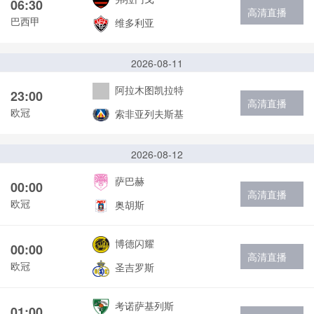
06:30
高清直播
巴西甲
维多利亚
2026-08-11
阿拉木图凯拉特
23:00
高清直播
欧冠
索非亚列夫斯基
2026-08-12
萨巴赫
00:00
高清直播
欧冠
奥胡斯
博德闪耀
00:00
高清直播
欧冠
圣吉罗斯
考诺萨基列斯
01:00