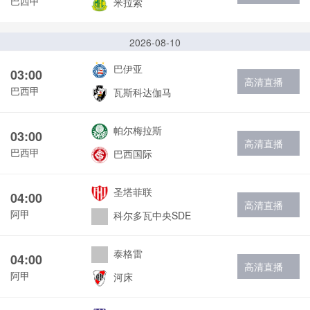
巴西甲
米拉索
2026-08-10
巴伊亚
03:00
高清直播
巴西甲
瓦斯科达伽马
帕尔梅拉斯
03:00
高清直播
巴西甲
巴西国际
圣塔菲联
04:00
高清直播
阿甲
科尔多瓦中央SDE
泰格雷
04:00
高清直播
阿甲
河床