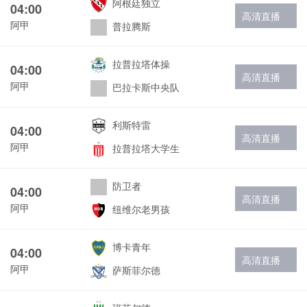
阿根廷独立
04:00
高清直播
阿甲
普拉腾斯
拉普拉塔体操
04:00
高清直播
阿甲
巴拉卡斯中央队
利斯特雷
04:00
高清直播
阿甲
拉普拉塔大学生
防卫者
04:00
高清直播
阿甲
纽维尔老男孩
博卡青年
04:00
高清直播
阿甲
萨斯菲尔德