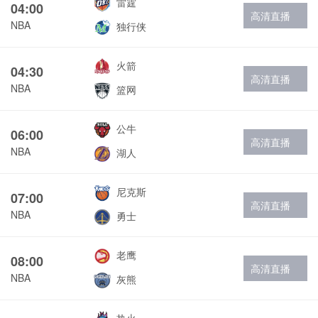
雷霆
04:00
高清直播
NBA
独行侠
火箭
04:30
高清直播
NBA
篮网
公牛
06:00
高清直播
NBA
湖人
尼克斯
07:00
高清直播
NBA
勇士
老鹰
08:00
高清直播
NBA
灰熊