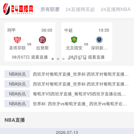
所有联赛
24直播网英超
24直播网NBA
阿甲
06:00
中超
19:35
vs
vs
圣塔菲联
拉努斯
北京国安
深圳新鹏
城
08月07日
观看直播
08月07日
观看直播
NBA快讯
西班牙对葡萄牙直播_世界杯:西班牙对葡萄牙直播免
费观看直播_世界杯西班牙对葡萄牙直播在线观看高
NBA快讯
西班牙对葡萄牙直播_世界杯:西班牙对葡萄牙直播免
清无插件
费观看直播_世界杯西班牙对葡萄牙直播在线观看高
NBA热讯
葡萄牙VS西班牙直播_葡萄牙VS西班牙直播在线观
清无插件
看_葡萄牙VS西班牙实时全场直播入口
NBA热讯
世界杯: 西班牙vs葡萄牙直播_ 西班牙vs葡萄牙在线
直播_ 西班牙vs葡萄牙CCTV5直播入口-24直播网
NBA直播
2026-07-13