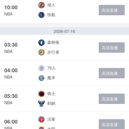
湖人
10:00
高清直播
NBA
快船
2026-07-16
森林狼
03:30
高清直播
NBA
步行者
76人
04:00
高清直播
NBA
魔术
骑士
05:30
高清直播
NBA
鹈鹕
活塞
06:00
高清直播
NBA
太阳