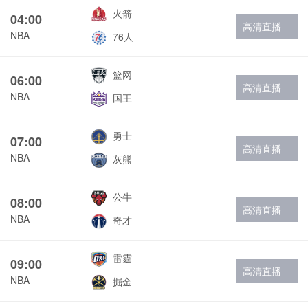
火箭
04:00
高清直播
NBA
76人
篮网
06:00
高清直播
NBA
国王
勇士
07:00
高清直播
NBA
灰熊
公牛
08:00
高清直播
NBA
奇才
雷霆
09:00
高清直播
NBA
掘金