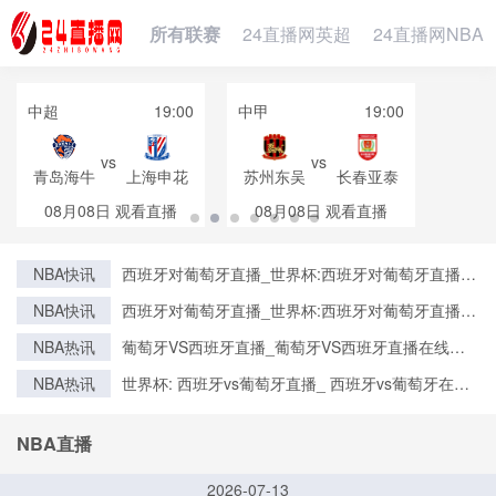
所有联赛
24直播网英超
24直播网NBA
中超
19:00
中甲
19:00
vs
vs
青岛海牛
上海申花
苏州东吴
长春亚泰
08月08日
观看直播
08月08日
观看直播
NBA快讯
西班牙对葡萄牙直播_世界杯:西班牙对葡萄牙直播免
费观看直播_世界杯西班牙对葡萄牙直播在线观看高
NBA快讯
西班牙对葡萄牙直播_世界杯:西班牙对葡萄牙直播免
清无插件
费观看直播_世界杯西班牙对葡萄牙直播在线观看高
NBA热讯
葡萄牙VS西班牙直播_葡萄牙VS西班牙直播在线观
清无插件
看_葡萄牙VS西班牙实时全场直播入口
NBA热讯
世界杯: 西班牙vs葡萄牙直播_ 西班牙vs葡萄牙在线
直播_ 西班牙vs葡萄牙CCTV5直播入口-24直播网
NBA直播
2026-07-13