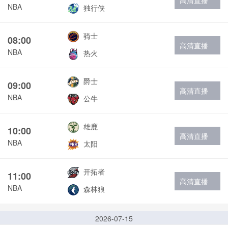
高清直播
NBA
独行侠
骑士
08:00
高清直播
NBA
热火
爵士
09:00
高清直播
NBA
公牛
雄鹿
10:00
高清直播
NBA
太阳
开拓者
11:00
高清直播
NBA
森林狼
2026-07-15