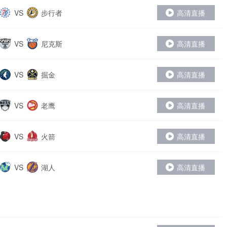
VS
步行者
高清直播
VS
尼克斯
高清直播
VS
掘金
高清直播
VS
老鹰
高清直播
VS
火箭
高清直播
VS
湖人
高清直播