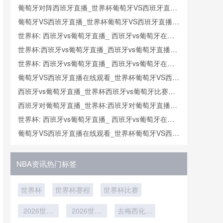
费观看直播_世界杯西班牙对葡萄牙直播在线观看高
葡萄牙对阵西班牙直播_世界杯葡萄牙VS西班牙直播
清无插件
_西班牙对葡萄牙比赛直播在线无插件观看
葡萄牙VS西班牙直播_世界杯葡萄牙VS西班牙直播_
葡萄牙VS西班牙在线高清直播
世界杯: 西班牙vs葡萄牙直播_ 西班牙vs葡萄牙在线
直播_ 西班牙vs葡萄牙CCTV5直播入口-24直播网
世界杯:西班牙vs葡萄牙直播_西班牙vs葡萄牙直播免
费观看_世界杯今日西班牙vs葡萄牙直播在线观看高
世界杯: 西班牙vs葡萄牙直播_ 西班牙vs葡萄牙在线
清视频直播
直播_ 西班牙vs葡萄牙CCTV5直播入口-24直播网
葡萄牙VS西班牙直播在线观看_世界杯葡萄牙VS西班
牙直播_葡萄牙VS西班牙比赛观看直达入口
西班牙vs葡萄牙直播_世界杯西班牙vs葡萄牙比赛直
播高清入口_西班牙vs葡萄牙预测分析直播
西班牙对葡萄牙直播_世界杯:西班牙对葡萄牙直播免
费观看直播_世界杯西班牙对葡萄牙直播在线观看高
世界杯: 西班牙vs葡萄牙直播_ 西班牙vs葡萄牙在线
清无插件
直播_ 西班牙vs葡萄牙CCTV5直播入口-24直播网
葡萄牙VS西班牙直播在线观看_世界杯葡萄牙VS西班
牙直播_葡萄牙VS西班牙比赛观看直达入口
NBA资讯热门标签
世界杯
世界杯赛程
世界杯比赛
2026世界
2026世界
去梅西化战
杯：美食对
杯斯卡洛尼
术浮出水面