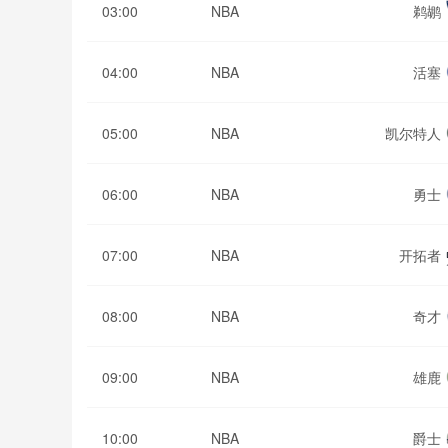
03:00
NBA
鹈鹕
04:00
NBA
活塞
05:00
NBA
凯尔特人
06:00
NBA
勇士
07:00
NBA
开拓者
08:00
NBA
奇才
09:00
NBA
雄鹿
10:00
NBA
爵士