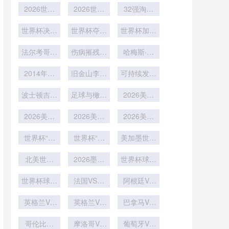
球迷观赛体
2026世界
如何应对梅
2026世界
32强淘汰
杯东道主压
验的影响
西可能的缺
杯三国货币
赛对阵表如
力：美加墨
世界杯决赛
差异对现场
世界杯夺冠
席
何由小组第
世界杯加时
首战的紧张
最佳球员评
消费结算系
后的城市狂
赛绝杀的永
三分布决
法尔考哥伦
与期待
选
伤病摧残的
统的要求
欢
定：2026
哈梅斯·罗
恒瞬间
比亚老虎
巨星最后机
年世界杯前
德里格斯J
2014年金
旧金山李维
会
可持续发展
罗回归
瞻
靴的终极救
斯球场环保
典范
波士顿吉列
赎
足球与橄榄
设计
2026美加
球场历史底
球文化碰撞
墨世界杯可
2026美加
蕴
2026美加
乐世界杯联
2026美加
墨世界杯麦
墨世界杯
墨世界杯
名款
当劳世界杯
世界杯“沉
世界杯“梅
Zayu是前
美加墨世界
Maple是守
默看台”实
套餐
罗终极对
锋
杯预选赛进
门员
验！部分场
北美世界
决”？葡萄
2026墨美
球数与正赛
世界杯球员
次禁止呐喊
杯：小组第
牙与阿根廷
加世界杯：
小组赛表现
撞碎场边玻
助威引争议
三出线后的
世界杯球员
若相遇将引
法国VS伊
Lumen
的相关系数
阿根廷VS
璃挡板
Field声浪
跨组对阵逻
冲进球场广
拉克法国
爆全球
奥地利阿根
分贝值对客
辑解析深度
告牌撞出洞
英格兰VS
VS伊拉克
英格兰VS
廷VS奥地
巴拿马VS
队发界外球
加纳英格兰
解析
加纳直播英
直播
克罗地亚巴
利直播
的影响深度
VS加纳直
哥伦比亚
格兰VS加
摩洛哥VS
拿马VS克
葡萄牙VS