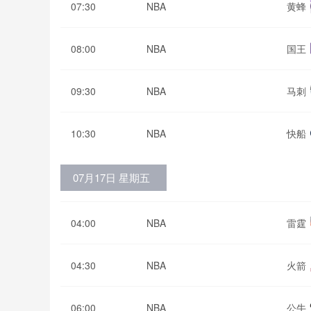
07:30
NBA
黄蜂
08:00
NBA
国王
09:30
NBA
马刺
10:30
NBA
快船
07月17日 星期五
04:00
NBA
雷霆
04:30
NBA
火箭
06:00
NBA
公牛