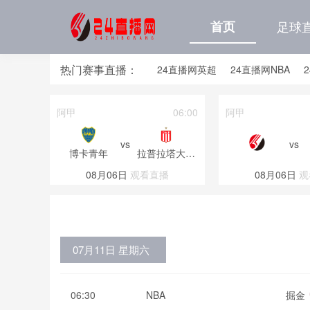
首页
足球
热门赛事直播：
24直播网英超
24直播网NBA
24直播网亚洲杯
24直播网世亚预
04:00
阿甲
06:00
阿甲
24直播网国足世预赛排行榜
24
vs
vs
拉努斯
博卡青年
拉普拉塔大学
生
直播
08月06日
观看直播
08月06日
观
07月11日 星期六
06:30
NBA
掘金