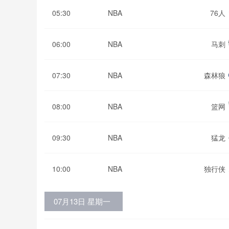
05:30
NBA
76人
06:00
NBA
马刺
07:30
NBA
森林狼
08:00
NBA
篮网
09:30
NBA
猛龙
10:00
NBA
独行侠
07月13日 星期一