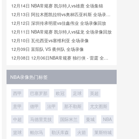
12月14日 NBA常规赛 凯尔特人vs雄鹿 全场集锦
12月13日 阿拉木图凯拉特vs奥林匹亚科斯 全场录像
回放
12月12日 深圳传承明星vs佳鑫伟业 全场录像回放
12月11日 NBA常规赛 凯尔特人vs猛龙 全场录像回放
12月10日 瓦伦西亚vs塞维利亚 全场录像
12月09日 富阳队 VS 衢州队 全场录像
12月08日 12月06日NBA常规赛 独行侠 - 雷霆 全场
录像
NBA录像热门标签
西甲
巴塞罗那
欧冠
足球
英超
意甲
德甲
法甲
那不勒斯
尤文图斯
中超
马德里竞技
国际米兰
曼城
NBA
篮球
帕尔马
勒沃库森
火箭
莱斯特城