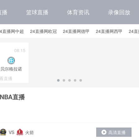
直播
篮球直播
体育资讯
录像回放
24直播网中超
24直播网欧冠
24直播网德甲
24直播网西甲
24
24直播网中甲
24直播网日职联
24直播网韩K联
24直播网国
08:15
直播网国足世预赛积分榜
24直播网国足世预赛大名单
贝尔格拉诺
看直播
NBA直播
VS
火箭
高清直播