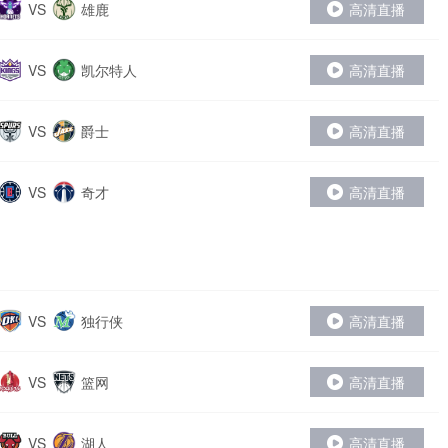
VS
雄鹿
高清直播
VS
凯尔特人
高清直播
VS
爵士
高清直播
VS
奇才
高清直播
VS
独行侠
高清直播
VS
篮网
高清直播
VS
湖人
高清直播