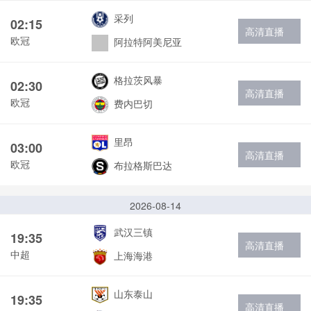
采列
02:15
高清直播
欧冠
阿拉特阿美尼亚
格拉茨风暴
02:30
高清直播
欧冠
费内巴切
里昂
03:00
高清直播
欧冠
布拉格斯巴达
2026-08-14
武汉三镇
19:35
高清直播
中超
上海海港
山东泰山
19:35
高清直播