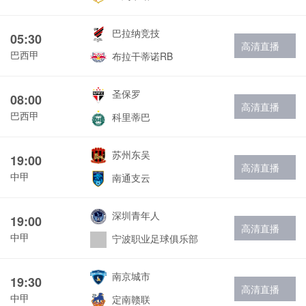
巴拉纳竞技
05:30
高清直播
巴西甲
布拉干蒂诺RB
圣保罗
08:00
高清直播
巴西甲
科里蒂巴
苏州东吴
19:00
高清直播
中甲
南通支云
深圳青年人
19:00
高清直播
中甲
宁波职业足球俱乐部
南京城市
19:30
高清直播
中甲
定南赣联