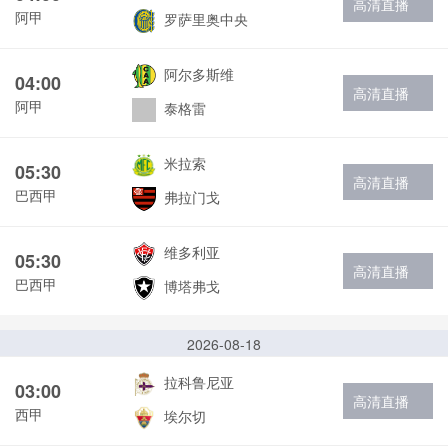
高清直播
阿甲
罗萨里奥中央
阿尔多斯维
04:00
高清直播
阿甲
泰格雷
米拉索
05:30
高清直播
巴西甲
弗拉门戈
维多利亚
05:30
高清直播
巴西甲
博塔弗戈
2026-08-18
拉科鲁尼亚
03:00
高清直播
西甲
埃尔切