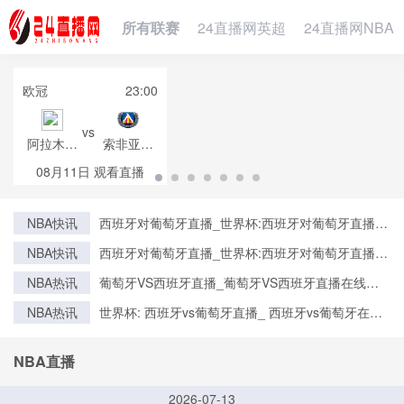
所有联赛
24直播网英超
24直播网NBA
欧冠
23:00
vs
阿拉木图
索非亚列
凯拉特
夫斯基
08月11日
观看直播
NBA快讯
西班牙对葡萄牙直播_世界杯:西班牙对葡萄牙直播免
费观看直播_世界杯西班牙对葡萄牙直播在线观看高
NBA快讯
西班牙对葡萄牙直播_世界杯:西班牙对葡萄牙直播免
清无插件
费观看直播_世界杯西班牙对葡萄牙直播在线观看高
NBA热讯
葡萄牙VS西班牙直播_葡萄牙VS西班牙直播在线观
清无插件
看_葡萄牙VS西班牙实时全场直播入口
NBA热讯
世界杯: 西班牙vs葡萄牙直播_ 西班牙vs葡萄牙在线
直播_ 西班牙vs葡萄牙CCTV5直播入口-24直播网
NBA直播
2026-07-13