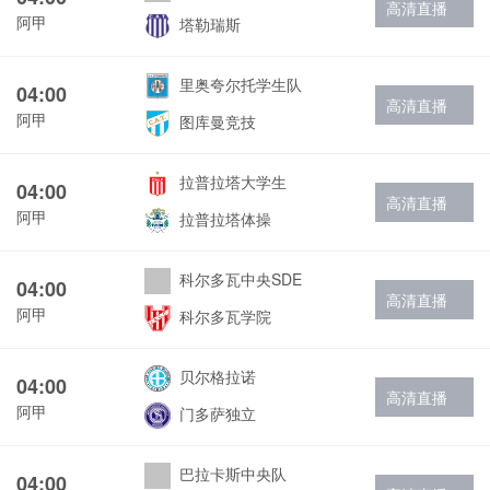
高清直播
阿甲
塔勒瑞斯
里奥夸尔托学生队
04:00
高清直播
阿甲
图库曼竞技
拉普拉塔大学生
04:00
高清直播
阿甲
拉普拉塔体操
科尔多瓦中央SDE
04:00
高清直播
阿甲
科尔多瓦学院
贝尔格拉诺
04:00
高清直播
阿甲
门多萨独立
巴拉卡斯中央队
04:00