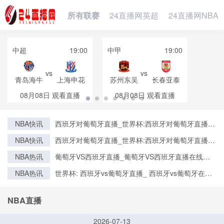
所有联赛
24直播网英超
24直播网NBA
中超
19:00
中甲
19:00
vs
vs
青岛海牛
上海申花
苏州东吴
长春亚泰
08月08日
观看直播
08月08日
观看直播
NBA快讯
西班牙对葡萄牙直播_世界杯:西班牙对葡萄牙直播免
费观看直播_世界杯西班牙对葡萄牙直播在线观看高
NBA快讯
西班牙对葡萄牙直播_世界杯:西班牙对葡萄牙直播免
清无插件
费观看直播_世界杯西班牙对葡萄牙直播在线观看高
NBA热讯
葡萄牙VS西班牙直播_葡萄牙VS西班牙直播在线观
清无插件
看_葡萄牙VS西班牙实时全场直播入口
NBA热讯
世界杯: 西班牙vs葡萄牙直播_ 西班牙vs葡萄牙在线
直播_ 西班牙vs葡萄牙CCTV5直播入口-24直播网
NBA直播
2026-07-13