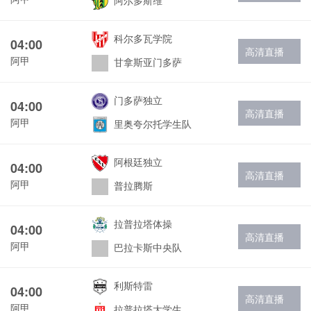
阿尔多斯维
科尔多瓦学院
04:00
高清直播
阿甲
甘拿斯亚门多萨
门多萨独立
04:00
高清直播
阿甲
里奥夸尔托学生队
阿根廷独立
04:00
高清直播
阿甲
普拉腾斯
拉普拉塔体操
04:00
高清直播
阿甲
巴拉卡斯中央队
利斯特雷
04:00
高清直播
阿甲
拉普拉塔大学生