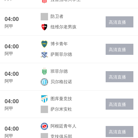
防卫者
04:00
高清直播
阿甲
纽维尔老男孩
博卡青年
04:00
高清直播
阿甲
萨斯菲尔德
班菲尔德
04:00
高清直播
阿甲
贝尔格拉诺
图库曼竞技
04:00
高清直播
阿甲
萨尔米安杜
阿根廷青年人
04:00
高清直播
阿甲
竞技俱乐部