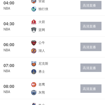
雷霆
04:00
高清直播
NBA
独行侠
火箭
04:30
高清直播
NBA
篮网
公牛
06:00
高清直播
NBA
湖人
尼克斯
07:00
高清直播
NBA
勇士
老鹰
08:00
高清直播
NBA
灰熊