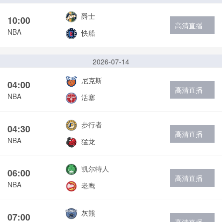
爵士
10:00
高清直播
NBA
快船
2026-07-14
尼克斯
04:00
高清直播
NBA
活塞
步行者
04:30
高清直播
NBA
猛龙
凯尔特人
06:00
高清直播
NBA
老鹰
灰熊
07:00