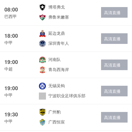
博塔弗戈
08:00
高清直播
巴西甲
弗鲁米嫩塞
延边龙鼎
18:00
高清直播
中甲
深圳青年人
河南队
19:00
高清直播
中超
青岛西海岸
无锡吴钩
19:00
高清直播
中甲
宁波职业足球俱乐部
广州豹
19:30
高清直播
中甲
广西恒宸