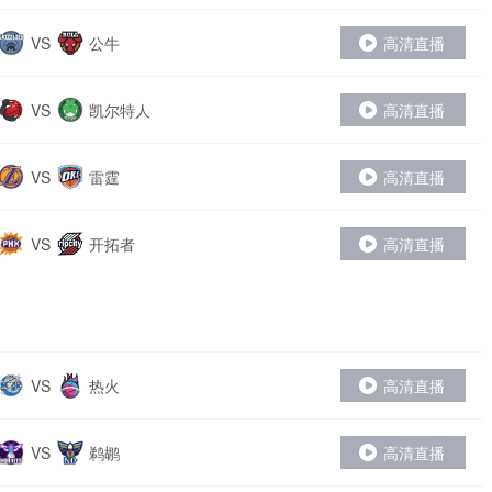
VS
公牛
高清直播
VS
凯尔特人
高清直播
VS
雷霆
高清直播
VS
开拓者
高清直播
VS
热火
高清直播
VS
鹈鹕
高清直播