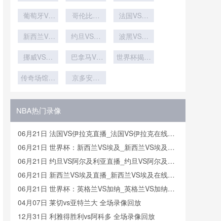
解析
VS刚果直
播
纳在线直播
海地摩洛哥
罗地亚直播
乌兹别克斯
播哥伦比亚
葡萄牙VS
VS海地直
哥伦比亚
法国VS伊
坦葡萄牙
乌兹别克斯
VS刚果在
VS刚果哥
播
拉克直播法
VS乌兹别
坦直播葡萄
新西兰VS
线直播
伦比亚VS
约旦VS阿
克斯坦直播
国VS伊拉
波黑VS卡
埃及直播新
牙VS乌兹
尔及利亚约
刚果直播
克在线直播
塔尔波黑
别克斯坦在
西兰VS埃
挪威VS塞
旦VS阿尔
巴拿马VS
世界杯揭幕
VS卡塔尔
及在线直播
内加尔挪威
线直播
及利亚直播
克罗地亚直
战选定阿兹
直播
传奇场馆再
VS塞内加
播巴拿马
京多安老
特克球场
尔直播
续经典
兵！35 岁
VS克罗地
亚在线直播
德国中场世
界杯经验
NBA热门录像
06月21日 法国VS伊拉克直播_法国VS伊拉克在线直
播
06月21日 世界杯：新西兰VS埃及_新西兰VS埃及直
播
06月21日 约旦VS阿尔及利亚直播_约旦VS阿尔及利
亚在线直播
06月21日 新西兰VS埃及直播_新西兰VS埃及在线直
播
06月21日 世界杯：英格兰VS加纳_英格兰VS加纳直
播
04月07日 莱切vs亚特兰大 全场录像回放
12月31日 利雅得胜利vs阿科多 全场录像回放