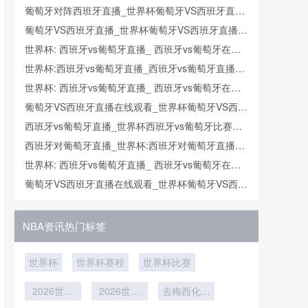
费观看直播_世界杯西班牙对葡萄牙直播在线观看高
葡萄牙对阵西班牙直播_世界杯葡萄牙VS西班牙直播
清无插件
_西班牙对葡萄牙比赛直播在线无插件观看
葡萄牙VS西班牙直播_世界杯葡萄牙VS西班牙直播_
葡萄牙VS西班牙在线高清直播
世界杯: 西班牙vs葡萄牙直播_ 西班牙vs葡萄牙在线
直播_ 西班牙vs葡萄牙CCTV5直播入口-24直播网
世界杯:西班牙vs葡萄牙直播_西班牙vs葡萄牙直播免
费观看_世界杯今日西班牙vs葡萄牙直播在线观看高
世界杯: 西班牙vs葡萄牙直播_ 西班牙vs葡萄牙在线
清视频直播
直播_ 西班牙vs葡萄牙CCTV5直播入口-24直播网
葡萄牙VS西班牙直播在线观看_世界杯葡萄牙VS西班
牙直播_葡萄牙VS西班牙比赛观看直达入口
西班牙vs葡萄牙直播_世界杯西班牙vs葡萄牙比赛直
播高清入口_西班牙vs葡萄牙预测分析直播
西班牙对葡萄牙直播_世界杯:西班牙对葡萄牙直播免
费观看直播_世界杯西班牙对葡萄牙直播在线观看高
世界杯: 西班牙vs葡萄牙直播_ 西班牙vs葡萄牙在线
清无插件
直播_ 西班牙vs葡萄牙CCTV5直播入口-24直播网
葡萄牙VS西班牙直播在线观看_世界杯葡萄牙VS西班
牙直播_葡萄牙VS西班牙比赛观看直达入口
NBA资讯热门标签
世界杯
世界杯赛程
世界杯比赛
2026世界
2026世界
去梅西化战
杯：美食对
杯斯卡洛尼
术浮出水面