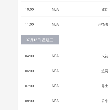
10:00
NBA
雄鹿
11:00
NBA
开拓者
07月15日 星期三
04:00
NBA
火箭
06:00
NBA
篮网
07:00
NBA
勇士
08:00
NBA
公牛