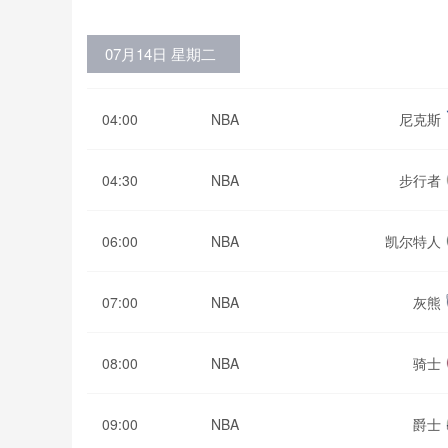
07月14日 星期二
04:00
NBA
尼克斯
04:30
NBA
步行者
06:00
NBA
凯尔特人
07:00
NBA
灰熊
08:00
NBA
骑士
09:00
NBA
爵士