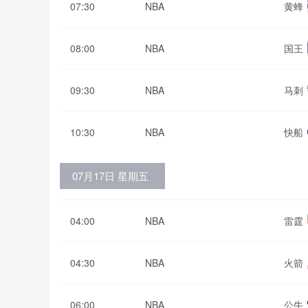
07:30
NBA
黄蜂
08:00
NBA
国王
09:30
NBA
马刺
10:30
NBA
快船
07月17日 星期五
04:00
NBA
雷霆
04:30
NBA
火箭
06:00
NBA
公牛