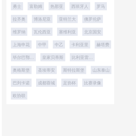
勇士
富勒姆
热那亚
西班牙人
罗马
拉齐奥
博洛尼亚
亚特兰大
佛罗伦萨
维罗纳
瓦伦西亚
塞维利亚
北京国安
上海申花
中甲
中乙
卡利亚里
赫塔费
毕尔巴鄂竞
皇家贝蒂斯
比利亚雷亚
技
尔
奥格斯堡
圣埃蒂安
斯特拉斯堡
山东泰山
巴列卡诺
成都蓉城
足协杯
比赛录像
欧协联