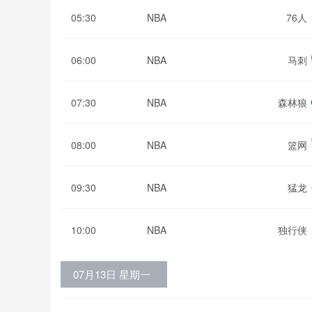
05:30
NBA
76人
06:00
NBA
马刺
07:30
NBA
森林狼
08:00
NBA
篮网
09:30
NBA
猛龙
10:00
NBA
独行侠
07月13日 星期一