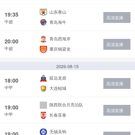
山东泰山
19:35
高清直播
中超
青岛海牛
青岛西海岸
20:00
高清直播
中超
重庆铜梁龙
2026-08-15
延边龙鼎
18:00
高清直播
中甲
大连鲲城
陕西联合月亮泊队
19:00
高清直播
中甲
长春亚泰
无锡吴钩
19:00