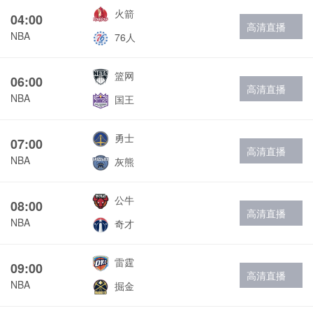
火箭
04:00
高清直播
NBA
76人
篮网
06:00
高清直播
NBA
国王
勇士
07:00
高清直播
NBA
灰熊
公牛
08:00
高清直播
NBA
奇才
雷霆
09:00
高清直播
NBA
掘金