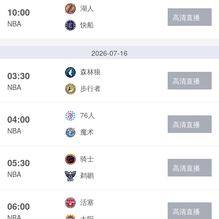
湖人
10:00
高清直播
NBA
快船
2026-07-16
森林狼
03:30
高清直播
NBA
步行者
76人
04:00
高清直播
NBA
魔术
骑士
05:30
高清直播
NBA
鹈鹕
活塞
06:00
高清直播
NBA
太阳