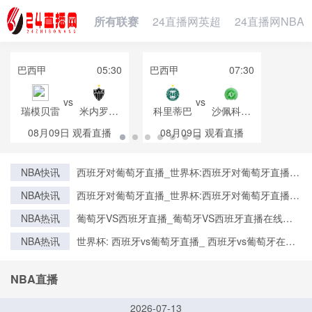
所有联赛
24直播网英超
24直播网NBA
巴西甲
05:30
巴西甲
07:30
vs
vs
瑞模贝雷
米内罗竞
科里蒂巴
沙佩科恩
技
斯
08月09日
观看直播
08月09日
观看直播
NBA快讯
西班牙对葡萄牙直播_世界杯:西班牙对葡萄牙直播免
费观看直播_世界杯西班牙对葡萄牙直播在线观看高
NBA快讯
西班牙对葡萄牙直播_世界杯:西班牙对葡萄牙直播免
清无插件
费观看直播_世界杯西班牙对葡萄牙直播在线观看高
NBA热讯
葡萄牙VS西班牙直播_葡萄牙VS西班牙直播在线观
清无插件
看_葡萄牙VS西班牙实时全场直播入口
NBA热讯
世界杯: 西班牙vs葡萄牙直播_ 西班牙vs葡萄牙在线
直播_ 西班牙vs葡萄牙CCTV5直播入口-24直播网
NBA直播
2026-07-13