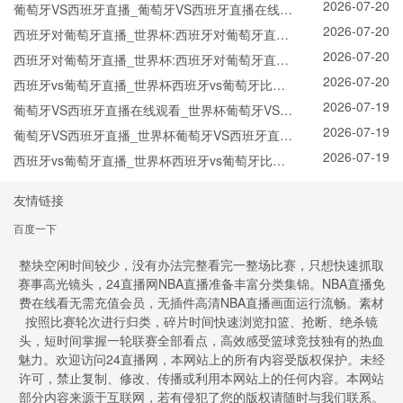
2026-07-20
线直播_ 西班牙vs葡萄牙CCTV5直播入口-24直播
葡萄牙VS西班牙直播_葡萄牙VS西班牙直播在线观
2026-07-20
网
看_葡萄牙VS西班牙实时全场直播入口
西班牙对葡萄牙直播_世界杯:西班牙对葡萄牙直播
2026-07-20
免费观看直播_世界杯西班牙对葡萄牙直播在线观
西班牙对葡萄牙直播_世界杯:西班牙对葡萄牙直播
2026-07-20
看高清无插件
免费观看直播_世界杯西班牙对葡萄牙直播在线观
西班牙vs葡萄牙直播_世界杯西班牙vs葡萄牙比赛
2026-07-19
看高清无插件
直播高清入口_西班牙vs葡萄牙预测分析直播
葡萄牙VS西班牙直播在线观看_世界杯葡萄牙VS西
2026-07-19
班牙直播_葡萄牙VS西班牙比赛观看直达入口
葡萄牙VS西班牙直播_世界杯葡萄牙VS西班牙直播
2026-07-19
_葡萄牙VS西班牙在线高清直播
西班牙vs葡萄牙直播_世界杯西班牙vs葡萄牙比赛
直播高清入口_西班牙vs葡萄牙预测分析直播
友情链接
百度一下
整块空闲时间较少，没有办法完整看完一整场比赛，只想快速抓取
赛事高光镜头，24直播网NBA直播准备丰富分类集锦。NBA直播免
费在线看无需充值会员，无插件高清NBA直播画面运行流畅。素材
按照比赛轮次进行归类，碎片时间快速浏览扣篮、抢断、绝杀镜
头，短时间掌握一轮联赛全部看点，高效感受篮球竞技独有的热血
魅力。欢迎访问24直播网，本网站上的所有内容受版权保护。未经
许可，禁止复制、修改、传播或利用本网站上的任何内容。本网站
部分内容来源于互联网，若有侵犯了您的版权请随时与我们联系。