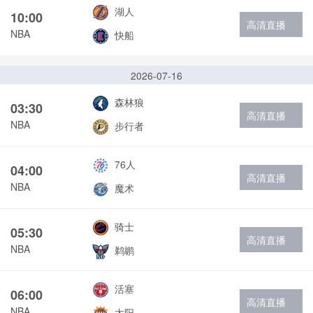
湖人
10:00
高清直播
NBA
快船
2026-07-16
森林狼
03:30
高清直播
NBA
步行者
76人
04:00
高清直播
NBA
魔术
骑士
05:30
高清直播
NBA
鹈鹕
活塞
06:00
高清直播
NBA
太阳