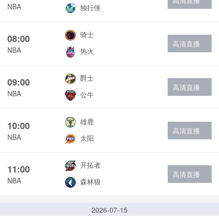
高清直播
NBA
独行侠
骑士
08:00
高清直播
NBA
热火
爵士
09:00
高清直播
NBA
公牛
雄鹿
10:00
高清直播
NBA
太阳
开拓者
11:00
高清直播
NBA
森林狼
2026-07-15