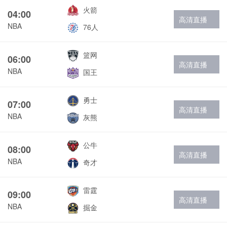
火箭
04:00
高清直播
NBA
76人
篮网
06:00
高清直播
NBA
国王
勇士
07:00
高清直播
NBA
灰熊
公牛
08:00
高清直播
NBA
奇才
雷霆
09:00
高清直播
NBA
掘金