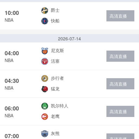
爵士
10:00
高清直播
NBA
快船
2026-07-14
尼克斯
04:00
高清直播
NBA
活塞
步行者
04:30
高清直播
NBA
猛龙
凯尔特人
06:00
高清直播
NBA
老鹰
灰熊
07:00