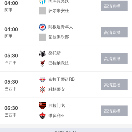
图库曼竞技
04:00
高清直播
阿甲
萨尔米安杜
阿根廷青年人
04:00
高清直播
阿甲
竞技俱乐部
桑托斯
05:30
高清直播
巴西甲
巴拉纳竞技
布拉干蒂诺RB
05:30
高清直播
巴西甲
科林蒂安
弗拉门戈
06:30
高清直播
巴西甲
维多利亚