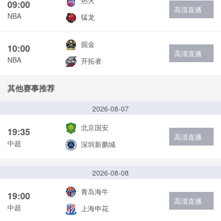
热火
09:00
高清直播
NBA
猛龙
掘金
10:00
高清直播
NBA
开拓者
其他赛事推荐
2026-08-07
北京国安
19:35
高清直播
中超
深圳新鹏城
2026-08-08
青岛海牛
19:00
高清直播
中超
上海申花