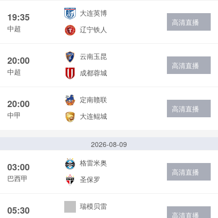
大连英博
19:35
高清直播
中超
辽宁铁人
云南玉昆
20:00
高清直播
中超
成都蓉城
定南赣联
20:00
高清直播
中甲
大连鲲城
2026-08-09
格雷米奥
03:00
高清直播
巴西甲
圣保罗
瑞模贝雷
05:30
高清直播