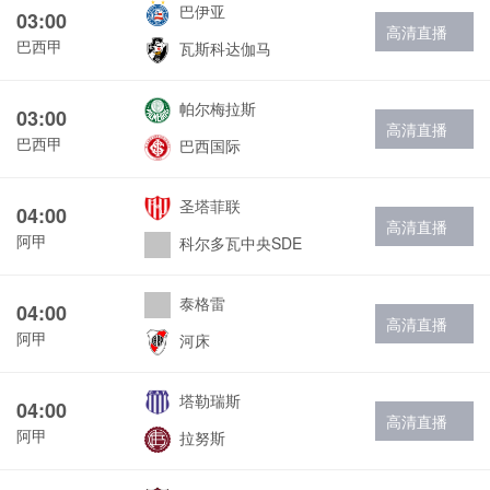
巴伊亚
03:00
高清直播
巴西甲
瓦斯科达伽马
帕尔梅拉斯
03:00
高清直播
巴西甲
巴西国际
圣塔菲联
04:00
高清直播
阿甲
科尔多瓦中央SDE
泰格雷
04:00
高清直播
阿甲
河床
塔勒瑞斯
04:00
高清直播
阿甲
拉努斯