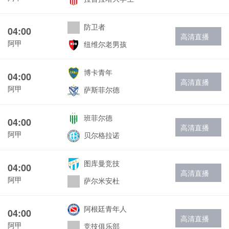
防卫者
04:00
高清直播
阿甲
纽维尔老男孩
博卡青年
04:00
高清直播
阿甲
萨斯菲尔德
班菲尔德
04:00
高清直播
阿甲
贝尔格拉诺
图库曼竞技
04:00
高清直播
阿甲
萨尔米安杜
阿根廷青年人
04:00
高清直播
阿甲
竞技俱乐部