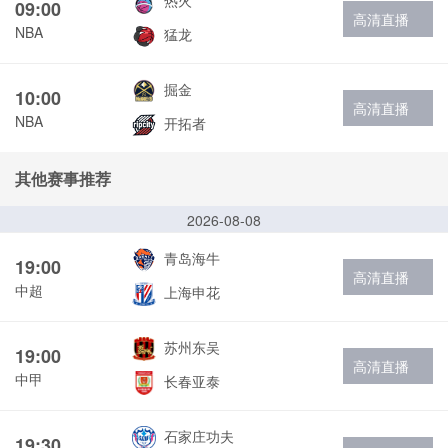
热火
09:00
高清直播
NBA
猛龙
掘金
10:00
高清直播
NBA
开拓者
其他赛事推荐
2026-08-08
青岛海牛
19:00
高清直播
中超
上海申花
苏州东吴
19:00
高清直播
中甲
长春亚泰
石家庄功夫
19:30