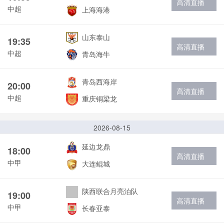
高清直播
中超
上海海港
山东泰山
19:35
高清直播
中超
青岛海牛
青岛西海岸
20:00
高清直播
中超
重庆铜梁龙
2026-08-15
延边龙鼎
18:00
高清直播
中甲
大连鲲城
陕西联合月亮泊队
19:00
高清直播
中甲
长春亚泰