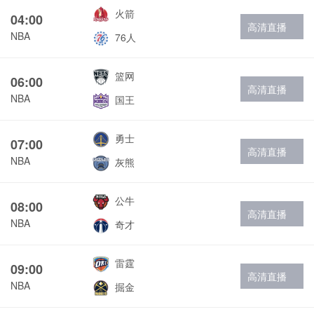
火箭
04:00
高清直播
NBA
76人
篮网
06:00
高清直播
NBA
国王
勇士
07:00
高清直播
NBA
灰熊
公牛
08:00
高清直播
NBA
奇才
雷霆
09:00
高清直播
NBA
掘金