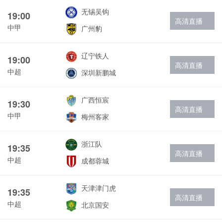
无锡吴钩
19:00
高清直播
中甲
广州豹
辽宁铁人
19:00
高清直播
中超
深圳新鹏城
广西恒宸
19:30
高清直播
中甲
梅州客家
浙江队
19:35
高清直播
中超
成都蓉城
天津津门虎
19:35
高清直播
中超
北京国安