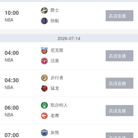
爵士
10:00
高清直播
NBA
快船
2026-07-14
尼克斯
04:00
高清直播
NBA
活塞
步行者
04:30
高清直播
NBA
猛龙
凯尔特人
06:00
高清直播
NBA
老鹰
灰熊
07:00