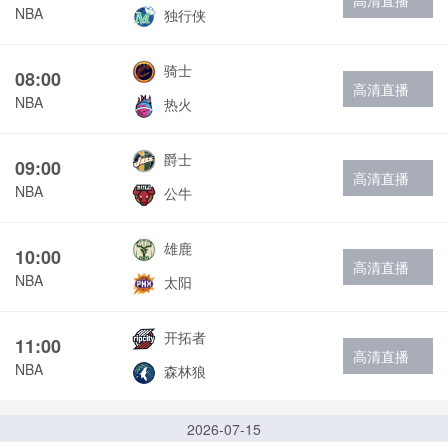
高清直播
NBA
独行侠
骑士
08:00
高清直播
NBA
热火
爵士
09:00
高清直播
NBA
公牛
雄鹿
10:00
高清直播
NBA
太阳
开拓者
11:00
高清直播
NBA
森林狼
2026-07-15