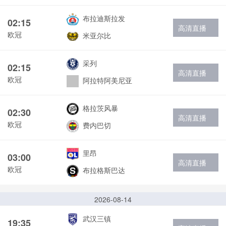
布拉迪斯拉发
02:15
高清直播
欧冠
米亚尔比
采列
02:15
高清直播
欧冠
阿拉特阿美尼亚
格拉茨风暴
02:30
高清直播
欧冠
费内巴切
里昂
03:00
高清直播
欧冠
布拉格斯巴达
2026-08-14
武汉三镇
19:35