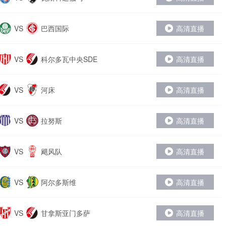
VS
巴西国际
高清直播
VS
科尔多瓦中央SDE
高清直播
VS
河床
高清直播
VS
拉努斯
高清直播
VS
飓风队
高清直播
VS
阿尔多斯维
高清直播
VS
甘拿斯亚门多萨
高清直播