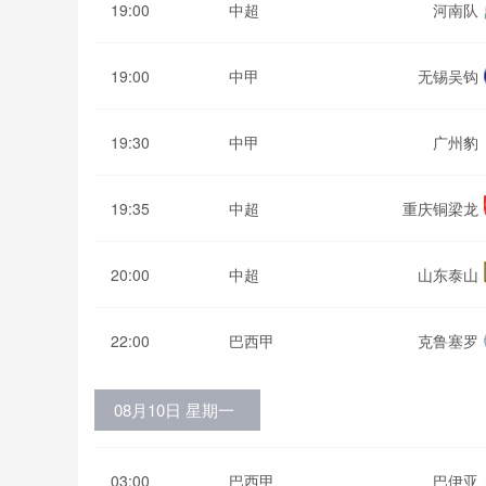
19:00
中超
河南队
19:00
中甲
无锡吴钩
19:30
中甲
广州豹
19:35
中超
重庆铜梁龙
20:00
中超
山东泰山
22:00
巴西甲
克鲁塞罗
08月10日 星期一
03:00
巴西甲
巴伊亚