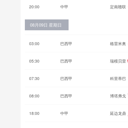
20:00
中甲
定南赣联
08月09日 星期日
03:00
巴西甲
格雷米奥
05:30
巴西甲
瑞模贝雷
07:30
巴西甲
科里蒂巴
08:00
巴西甲
博塔弗戈
18:00
中甲
延边龙鼎