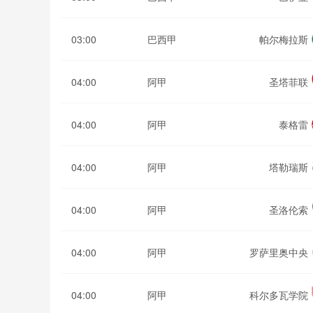
03:00
巴西甲
帕尔梅拉斯
04:00
阿甲
圣塔菲联
04:00
阿甲
泰格雷
04:00
阿甲
塔勒瑞斯
04:00
阿甲
圣洛伦索
04:00
阿甲
罗萨里奥中央
04:00
阿甲
科尔多瓦学院