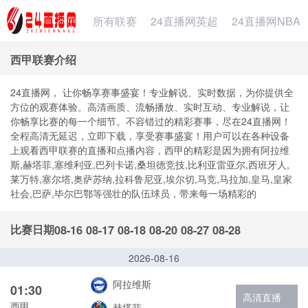
所有联赛
24直播网英超
24直播网NBA
西甲联赛介绍
24直播网， 让你畅享赛事盛宴！专业解说、实时数据，为你提供全
方位的观赛体验。高清画质、流畅播放、实时互动、专业解说，让
你畅享比赛的每一个细节。不容错过的精彩赛事，尽在24直播网！
全程高清无延迟，立即下载，享受赛事盛宴！用户可以在各种设备
上观看西甲联赛的直播和点播内容，西甲的精彩是因为拥有阿拉维
斯,赫塔菲,塞维利亚,巴列卡诺,桑坦德竞技,比利亚雷亚尔,西班牙人,
莱万特,塞尔塔,奥萨苏纳,拉科鲁尼亚,埃尔切,马竞,马拉加,皇马,皇家
社会,巴萨,毕尔巴鄂等强壮的队伍球员，带来每一场精彩的
比赛日期
08-16
08-17
08-18
08-20
08-27
08-28
2026-08-16
阿拉维斯
01:30
高清直播
西甲
赫塔菲