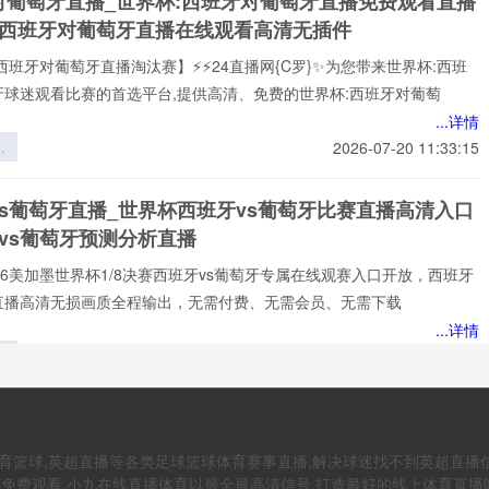
对葡萄牙直播_世界杯:西班牙对葡萄牙直播免费观看直播
研
杯西班牙对葡萄牙直播在线观看高清无插件
以
界
西班牙对葡萄牙直播淘汰赛】⚡⚡24直播网{C罗}✨为您带来世界杯:西班
场
牙球迷观看比赛的首选平台,提供高清、免费的世界杯:西班牙对葡萄
...详情
界
2026-07-20 11:33:15
芯
的
vs葡萄牙直播_世界杯西班牙vs葡萄牙比赛直播高清入口
数
vs葡萄牙预测分析直播
解
️2026美加墨世界杯1/8决赛西班牙vs葡萄牙专属在线观赛入口开放，西班牙
牙直播高清无损画质全程输出，无需付费、无需会员、无需下载
...详情
博
2026-07-20 11:31:20
墨
场
vs葡萄牙直播_世界杯西班牙vs葡萄牙比赛直播高清入口
与
vs葡萄牙预测分析直播
应
育篮球,英超直播等各类足球篮球体育赛事直播,解决球迷找不到英超直播信
*
️2026美加墨世界杯1/8决赛西班牙vs葡萄牙专属在线观赛入口开放，西班牙
观看,小九在线直播体育以最全最高清信号,打造最好的线上体育直播吧。 更