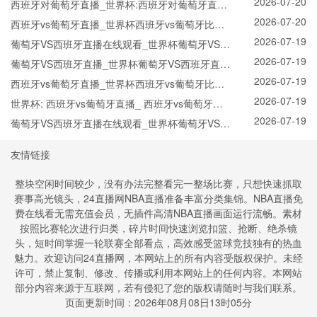
2026-07-20
免费观看直播_世界杯西班牙对葡萄牙直播在线观
西班牙对葡萄牙直播_世界杯:西班牙对葡萄牙直播
2026-07-20
看高清无插件
免费观看直播_世界杯西班牙对葡萄牙直播在线观
西班牙vs葡萄牙直播_世界杯西班牙vs葡萄牙比赛
2026-07-19
看高清无插件
直播高清入口_西班牙vs葡萄牙预测分析直播
葡萄牙VS西班牙直播在线观看_世界杯葡萄牙VS西
2026-07-19
班牙直播_葡萄牙VS西班牙比赛观看直达入口
葡萄牙VS西班牙直播_世界杯葡萄牙VS西班牙直播
2026-07-19
_葡萄牙VS西班牙在线高清直播
西班牙vs葡萄牙直播_世界杯西班牙vs葡萄牙比赛
2026-07-19
直播高清入口_西班牙vs葡萄牙预测分析直播
世界杯: 西班牙vs葡萄牙直播_ 西班牙vs葡萄牙在
2026-07-19
线直播_ 西班牙vs葡萄牙CCTV5直播入口-24直播
葡萄牙VS西班牙直播在线观看_世界杯葡萄牙VS西
网
班牙直播_葡萄牙VS西班牙比赛观看直达入口
友情链接
整块空闲时间较少，没有办法完整看完一整场比赛，只想快速抓取
赛事高光镜头，24直播网NBA直播准备丰富分类集锦。NBA直播免
费在线看无需充值会员，无插件高清NBA直播画面运行流畅。素材
按照比赛轮次进行归类，碎片时间快速浏览扣篮、抢断、绝杀镜
头，短时间掌握一轮联赛全部看点，高效感受篮球竞技独有的热血
魅力。欢迎访问24直播网，本网站上的所有内容受版权保护。未经
许可，禁止复制、修改、传播或利用本网站上的任何内容。本网站
部分内容来源于互联网，若有侵犯了您的版权请随时与我们联系。
页面更新时间：2026年08月08日13时05分