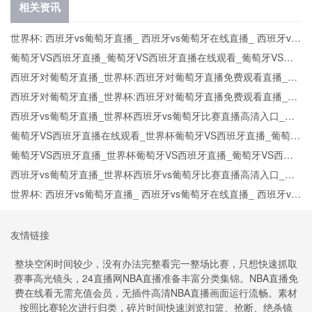
相关资讯
世界杯: 西班牙vs葡萄牙直播_ 西班牙vs葡萄牙在线直播_ 西班牙vs
葡萄牙CCTV5直播入口-24直播网
葡萄牙VS西班牙直播_葡萄牙VS西班牙直播在线观看_葡萄牙VS西
班牙实时全场直播入口
西班牙对葡萄牙直播_世界杯:西班牙对葡萄牙直播免费观看直播_世
界杯西班牙对葡萄牙直播在线观看高清无插件
西班牙对葡萄牙直播_世界杯:西班牙对葡萄牙直播免费观看直播_世
界杯西班牙对葡萄牙直播在线观看高清无插件
西班牙vs葡萄牙直播_世界杯西班牙vs葡萄牙比赛直播高清入口_西
班牙vs葡萄牙预测分析直播
葡萄牙VS西班牙直播在线观看_世界杯葡萄牙VS西班牙直播_葡萄牙
VS西班牙比赛观看直达入口
葡萄牙VS西班牙直播_世界杯葡萄牙VS西班牙直播_葡萄牙VS西班
牙在线高清直播
西班牙vs葡萄牙直播_世界杯西班牙vs葡萄牙比赛直播高清入口_西
班牙vs葡萄牙预测分析直播
世界杯: 西班牙vs葡萄牙直播_ 西班牙vs葡萄牙在线直播_ 西班牙vs
葡萄牙CCTV5直播入口-24直播网
友情链接
整块空闲时间较少，没有办法完整看完一整场比赛，只想快速抓取
赛事高光镜头，24直播网NBA直播准备丰富分类集锦。NBA直播免
费在线看无需充值会员，无插件高清NBA直播画面运行流畅。素材
按照比赛轮次进行归类，碎片时间快速浏览扣篮、抢断、绝杀镜