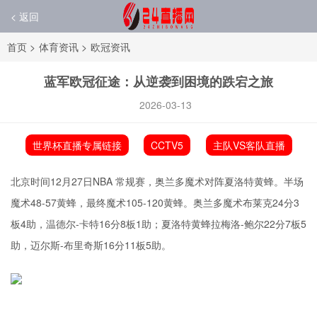
< 返回
首页
>
体育资讯
>
欧冠资讯
蓝军欧冠征途：从逆袭到困境的跌宕之旅
2026-03-13
世界杯直播专属链接
CCTV5
主队VS客队直播
北京时间12月27日NBA 常规赛，奥兰多魔术对阵夏洛特黄蜂。半场
魔术48-57黄蜂，最终魔术105-120黄蜂。奥兰多魔术布莱克24分3
板4助，温德尔-卡特16分8板1助；夏洛特黄蜂拉梅洛-鲍尔22分7板5
助，迈尔斯-布里奇斯16分11板5助。