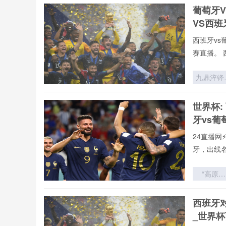
葡萄牙
VS西
西班牙vs
赛直播。 
九鼎淬锋
极限竞技
的体能决
世界杯:
法则
牙vs葡
24直播网
牙，出线
“高原主
场：非洲
预赛中被
西班牙
估的制胜
_世界
量”