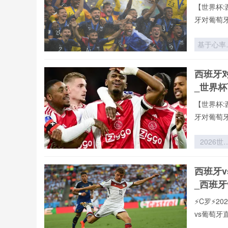
【世界杯:
牙对葡萄
基于心率
异性的裁
判罚一致
西班牙
动态建模
_世界
究——
2026世
【世界杯:
杯为应用
牙对葡萄
景
2026世
杯：皮下
片驱动下
西班牙
跑动热区
_西班牙
据重构全
析
⚡️C罗⚡
vs葡萄