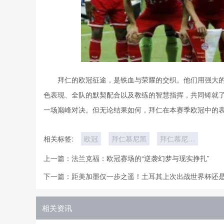
拜仁的欧冠征途，是铁血与荣耀的交织。他们用强大
色表现、全队的默契配合以及教练的智慧指挥，共同铸就
一场巅峰对决。但无论结果如何，拜仁在本赛季欧冠中的表
相关标签:
欧冠
拜仁慕尼黑
拜仁慕尼黑
的比赛之路
上一篇：
法兰克福：欧冠赛场的“逆袭幻梦与现实挣扎”
下一篇：
距美加墨仅一步之遥！土耳其上次出战世界杯还是在
相关资讯