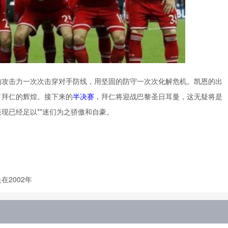
的攻击力一次次击穿对手防线，用坚固的防守一次次化解危机。凯恩的出
了拜仁的辉煌。接下来的
半决赛
，拜仁将迎战巴黎圣日耳曼，这无疑将是
现已经足以**迷们为之骄傲和自豪。
2002年