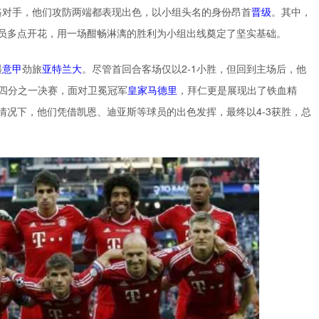
路对手，他们攻防两端都表现出色，以小组头名的身份昂首
晋级
。其中，
球员多点开花，用一场酣畅淋漓的胜利为小组出线奠定了坚实基础。
遇
意甲
劲旅
亚特兰大
。尽管首回合客场仅以2-1小胜，但回到主场后，他
。四分之一决赛，面对卫冕冠军
皇家马德里
，拜仁更是展现出了铁血精
情况下，他们凭借凯恩、迪亚斯等球员的出色发挥，最终以4-3获胜，总