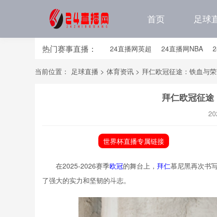
首页
足球
热门赛事直播：
24直播网英超
24直播网NBA
24直播网亚洲杯
24直播网世亚预
当前位置：
足球直播
>
体育资讯
>
拜仁欧冠征途：铁血与荣
24直播网国足世预赛排行榜
24
拜仁欧冠征途
20
世界杯直播专属链接
在2025-2026赛季
欧冠
的舞台上，
拜仁
慕尼黑再次书
了强大的实力和坚韧的斗志。