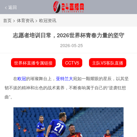
< 返回
首页
>
体育资讯
>
欧冠资讯
志愿者培训日常，2026世界杯青春力量的坚守
2026-05-25
世界杯直播专属链接
CCTV5
主队VS客队直播
在
欧冠
的璀璨舞台上，
亚特兰大
宛如一颗耀眼的星辰，以其坚
韧不拔的精神和出色的战术素养，不断奏响属于自己的“逆袭狂想
曲”。