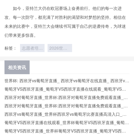
如今，亚特兰大仍在欧冠赛场上奋勇前行。他们的每一次进
攻、每一次防守，都充满了对胜利的渴望和对梦想的坚持。相信在
未来的比赛中，亚特兰大会继续书写属于自己的逆袭传奇，为球迷
们带来更多惊喜。
标签：
志愿者培训
2026世界
日常
杯青春力量
的坚守
相关资讯
世界杯: 西班牙vs葡萄牙直播_ 西班牙vs葡萄牙在线直播_ 西班牙vs
葡萄牙CCTV5直播入口-24直播网
葡萄牙VS西班牙直播_葡萄牙VS西班牙直播在线观看_葡萄牙VS西
班牙实时全场直播入口
西班牙对葡萄牙直播_世界杯:西班牙对葡萄牙直播免费观看直播_世
界杯西班牙对葡萄牙直播在线观看高清无插件
西班牙对葡萄牙直播_世界杯:西班牙对葡萄牙直播免费观看直播_世
界杯西班牙对葡萄牙直播在线观看高清无插件
西班牙vs葡萄牙直播_世界杯西班牙vs葡萄牙比赛直播高清入口_西
班牙vs葡萄牙预测分析直播
葡萄牙VS西班牙直播在线观看_世界杯葡萄牙VS西班牙直播_葡萄牙
VS西班牙比赛观看直达入口
葡萄牙VS西班牙直播_世界杯葡萄牙VS西班牙直播_葡萄牙VS西班