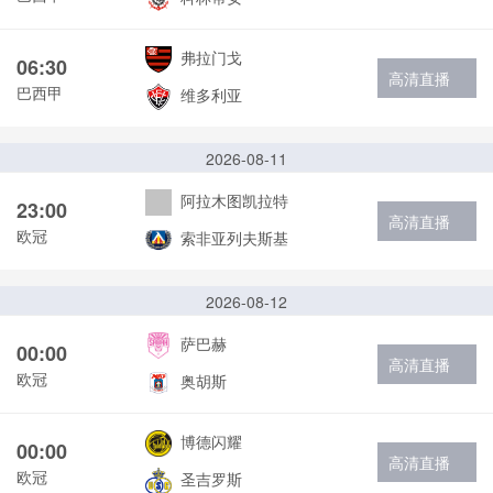
弗拉门戈
06:30
高清直播
巴西甲
维多利亚
2026-08-11
阿拉木图凯拉特
23:00
高清直播
欧冠
索非亚列夫斯基
2026-08-12
萨巴赫
00:00
高清直播
欧冠
奥胡斯
博德闪耀
00:00
高清直播
欧冠
圣吉罗斯