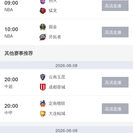
热火
09:00
高清直播
NBA
猛龙
掘金
10:00
高清直播
NBA
开拓者
其他赛事推荐
2026-08-08
云南玉昆
20:00
高清直播
中超
成都蓉城
定南赣联
20:00
高清直播
中甲
大连鲲城
2026-08-09