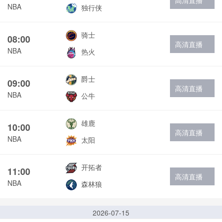
高清直播
NBA
独行侠
骑士
08:00
高清直播
NBA
热火
爵士
09:00
高清直播
NBA
公牛
雄鹿
10:00
高清直播
NBA
太阳
开拓者
11:00
高清直播
NBA
森林狼
2026-07-15