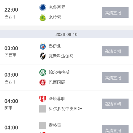
克鲁塞罗
22:00
高清直播
巴西甲
米拉索
2026-08-10
巴伊亚
03:00
高清直播
巴西甲
瓦斯科达伽马
帕尔梅拉斯
03:00
高清直播
巴西甲
巴西国际
圣塔菲联
04:00
高清直播
阿甲
科尔多瓦中央SDE
泰格雷
04:00
高清直播