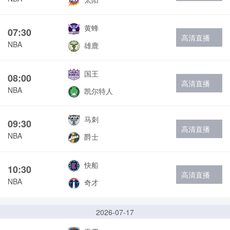
黄蜂
07:30
高清直播
NBA
雄鹿
国王
08:00
高清直播
NBA
凯尔特人
马刺
09:30
高清直播
NBA
爵士
快船
10:30
高清直播
NBA
奇才
2026-07-17