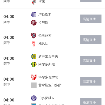
阿甲
河床
塔勒瑞斯
04:00
高清直播
阿甲
拉努斯
圣洛伦索
04:00
高清直播
阿甲
飓风队
罗萨里奥中央
04:00
高清直播
阿甲
阿尔多斯维
科尔多瓦学院
04:00
高清直播
阿甲
甘拿斯亚门多萨
门多萨独立
04:00
高清直播