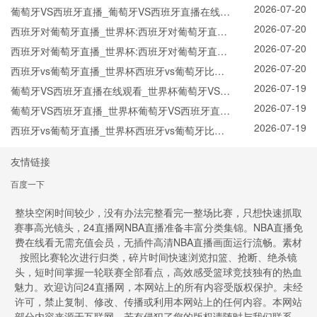
2026-07-20
线直播_ 西班牙vs葡萄牙CCTV5直播入口-24直播
葡萄牙VS西班牙直播_葡萄牙VS西班牙直播在线观
2026-07-20
网
看_葡萄牙VS西班牙实时全场直播入口
西班牙对葡萄牙直播_世界杯:西班牙对葡萄牙直播
2026-07-20
免费观看直播_世界杯西班牙对葡萄牙直播在线观
西班牙对葡萄牙直播_世界杯:西班牙对葡萄牙直播
2026-07-20
看高清无插件
免费观看直播_世界杯西班牙对葡萄牙直播在线观
西班牙vs葡萄牙直播_世界杯西班牙vs葡萄牙比赛
2026-07-19
看高清无插件
直播高清入口_西班牙vs葡萄牙预测分析直播
葡萄牙VS西班牙直播在线观看_世界杯葡萄牙VS西
2026-07-19
班牙直播_葡萄牙VS西班牙比赛观看直达入口
葡萄牙VS西班牙直播_世界杯葡萄牙VS西班牙直播
2026-07-19
_葡萄牙VS西班牙在线高清直播
西班牙vs葡萄牙直播_世界杯西班牙vs葡萄牙比赛
直播高清入口_西班牙vs葡萄牙预测分析直播
友情链接
百度一下
整块空闲时间较少，没有办法完整看完一整场比赛，只想快速抓取
赛事高光镜头，24直播网NBA直播准备丰富分类集锦。NBA直播免
费在线看无需充值会员，无插件高清NBA直播画面运行流畅。素材
按照比赛轮次进行归类，碎片时间快速浏览扣篮、抢断、绝杀镜
头，短时间掌握一轮联赛全部看点，高效感受篮球竞技独有的热血
魅力。欢迎访问24直播网，本网站上的所有内容受版权保护。未经
许可，禁止复制、修改、传播或利用本网站上的任何内容。本网站
部分内容来源于互联网，若有侵犯了您的版权请随时与我们联系。