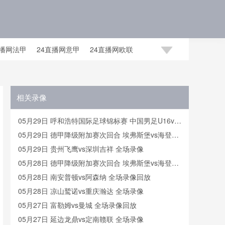
直播网法甲
24直播网意甲
24直播网欧联
足世预赛赛程
24直播网国足世预赛
相关录像
05月29日 呼和浩特国际足球锦标赛 中国男足U16vs
沙特U16 全场录像
05月29日 德甲降级附加赛次回合 埃弗斯堡vs海登海
姆 全场录像
05月29日 贵州飞鹰vs深圳吉祥 全场录像
05月28日 德甲降级附加赛次回合 埃弗斯堡vs海登海
姆 全场录像
05月28日 南安普顿vs阿森纳 全场录像回放
05月28日 凉山鹫诺vs重庆瀚达 全场录像
05月27日 富勒姆vs曼城 全场录像回放
05月27日 延边龙鼎vs定南赣联 全场录像