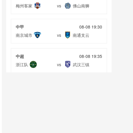
梅州客家
佛山南狮
vs
中甲
08-08 19:30
南京城市
南通支云
vs
中超
08-08 19:35
浙江队
武汉三镇
vs
中超
08-08 19:35
大连英博
辽宁铁人
vs
中超
08-08 20:00
云南玉昆
成都蓉城
vs