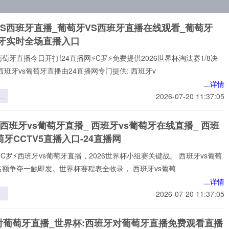
VS西班牙直播_葡萄牙VS西班牙直播在线观看_葡萄牙
班牙实时全场直播入口
葡萄牙直播今日开打!24直播网⚡️C罗⚡️免费提供2026世界杯淘汰赛1/8决
西班牙vs葡萄牙直播由24直播网专门提供: 西班牙v
...详情
：
2026-07-20 11:37:05
中
胜
 西班牙vs葡萄牙直播_ 西班牙vs葡萄牙在线直播_ 西班
萄牙CCTV5直播入口-24直播网
⚡️C罗⚡️西班牙vs葡萄牙直播，2026世界杯小组赛关键战。 西班牙vs葡萄
名额争夺一触即发。世界杯赛程表全收录， 西班牙vs葡萄
...详情
2026-07-20 11:37:05
世
低
对葡萄牙直播_世界杯:西班牙对葡萄牙直播免费观看直播
变