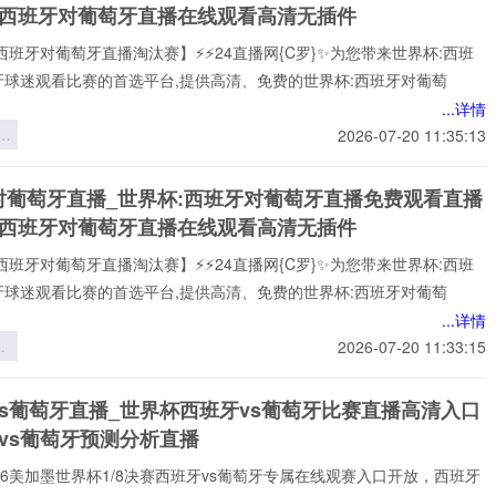
杯西班牙对葡萄牙直播在线观看高清无插件
西班牙对葡萄牙直播淘汰赛】⚡⚡24直播网{C罗}✨为您带来世界杯:西班
牙球迷观看比赛的首选平台,提供高清、免费的世界杯:西班牙对葡萄
...详情
变
2026-07-20 11:35:13
判
性
对葡萄牙直播_世界杯:西班牙对葡萄牙直播免费观看直播
研
杯西班牙对葡萄牙直播在线观看高清无插件
以
界
西班牙对葡萄牙直播淘汰赛】⚡⚡24直播网{C罗}✨为您带来世界杯:西班
场
牙球迷观看比赛的首选平台,提供高清、免费的世界杯:西班牙对葡萄
...详情
界
2026-07-20 11:33:15
芯
的
vs葡萄牙直播_世界杯西班牙vs葡萄牙比赛直播高清入口
数
vs葡萄牙预测分析直播
解
️2026美加墨世界杯1/8决赛西班牙vs葡萄牙专属在线观赛入口开放，西班牙