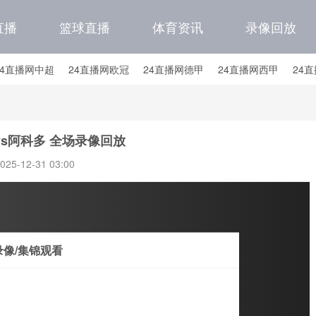
直播
篮球直播
体育资讯
录像回放
24直播网中超
24直播网欧冠
24直播网德甲
24直播网西甲
24
24直播网中甲
24直播网日职联
24直播网韩K联
24直播网国
直播网国足世预赛积分榜
24直播网国足世预赛大名单
s阿科多 全场录像回放
025-12-31 03:00
录像/集锦观看