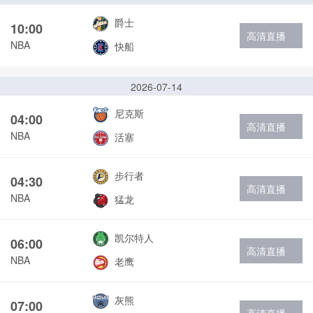
爵士
10:00
高清直播
NBA
快船
2026-07-14
尼克斯
04:00
高清直播
NBA
活塞
步行者
04:30
高清直播
NBA
猛龙
凯尔特人
06:00
高清直播
NBA
老鹰
灰熊
07:00