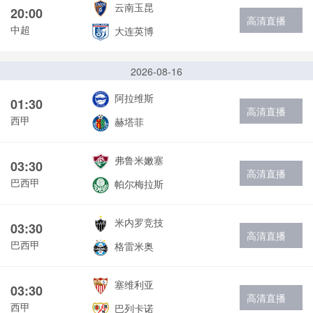
云南玉昆
20:00
高清直播
中超
大连英博
2026-08-16
阿拉维斯
01:30
高清直播
西甲
赫塔菲
弗鲁米嫩塞
03:30
高清直播
巴西甲
帕尔梅拉斯
米内罗竞技
03:30
高清直播
巴西甲
格雷米奥
塞维利亚
03:30
高清直播
西甲
巴列卡诺