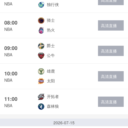
高清直播
NBA
独行侠
骑士
08:00
高清直播
NBA
热火
爵士
09:00
高清直播
NBA
公牛
雄鹿
10:00
高清直播
NBA
太阳
开拓者
11:00
高清直播
NBA
森林狼
2026-07-15