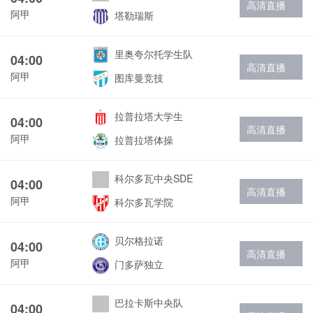
高清直播
阿甲
塔勒瑞斯
里奥夸尔托学生队
04:00
高清直播
阿甲
图库曼竞技
拉普拉塔大学生
04:00
高清直播
阿甲
拉普拉塔体操
科尔多瓦中央SDE
04:00
高清直播
阿甲
科尔多瓦学院
贝尔格拉诺
04:00
高清直播
阿甲
门多萨独立
巴拉卡斯中央队
04:00