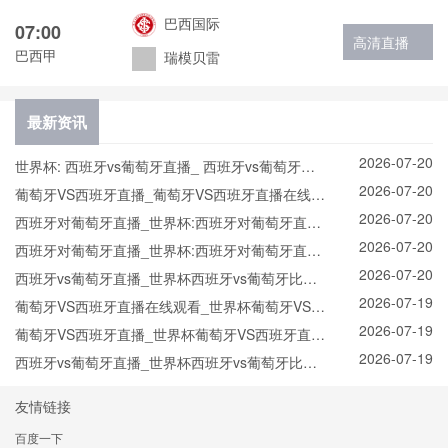
巴西国际
07:00
高清直播
巴西甲
瑞模贝雷
最新资讯
2026-07-20
世界杯: 西班牙vs葡萄牙直播_ 西班牙vs葡萄牙在
2026-07-20
线直播_ 西班牙vs葡萄牙CCTV5直播入口-24直播
葡萄牙VS西班牙直播_葡萄牙VS西班牙直播在线观
2026-07-20
网
看_葡萄牙VS西班牙实时全场直播入口
西班牙对葡萄牙直播_世界杯:西班牙对葡萄牙直播
2026-07-20
免费观看直播_世界杯西班牙对葡萄牙直播在线观
西班牙对葡萄牙直播_世界杯:西班牙对葡萄牙直播
2026-07-20
看高清无插件
免费观看直播_世界杯西班牙对葡萄牙直播在线观
西班牙vs葡萄牙直播_世界杯西班牙vs葡萄牙比赛
2026-07-19
看高清无插件
直播高清入口_西班牙vs葡萄牙预测分析直播
葡萄牙VS西班牙直播在线观看_世界杯葡萄牙VS西
2026-07-19
班牙直播_葡萄牙VS西班牙比赛观看直达入口
葡萄牙VS西班牙直播_世界杯葡萄牙VS西班牙直播
2026-07-19
_葡萄牙VS西班牙在线高清直播
西班牙vs葡萄牙直播_世界杯西班牙vs葡萄牙比赛
直播高清入口_西班牙vs葡萄牙预测分析直播
友情链接
百度一下