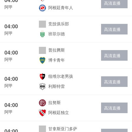
高清直播
阿甲
阿根廷青年人
竞技俱乐部
04:00
高清直播
阿甲
班菲尔德
普拉腾斯
04:00
高清直播
阿甲
博卡青年
纽维尔老男孩
04:00
高清直播
阿甲
利斯特雷
拉努斯
04:00
高清直播
阿甲
阿根廷独立
甘拿斯亚门多萨
04:00