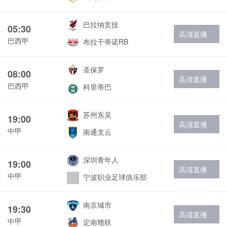
巴拉纳竞技
05:30
高清直播
巴西甲
布拉干蒂诺RB
圣保罗
08:00
高清直播
巴西甲
科里蒂巴
苏州东吴
19:00
高清直播
中甲
南通支云
深圳青年人
19:00
高清直播
中甲
宁波职业足球俱乐部
南京城市
19:30
高清直播
中甲
定南赣联