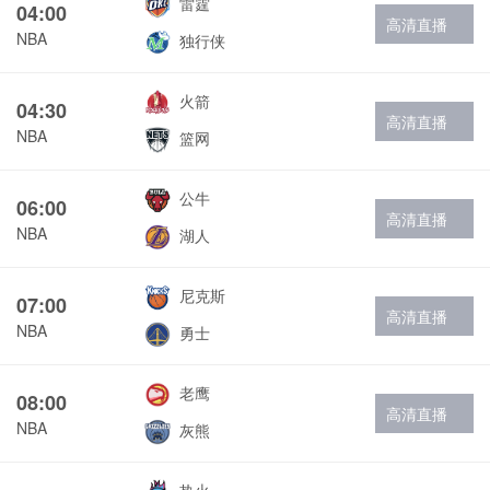
雷霆
04:00
高清直播
NBA
独行侠
火箭
04:30
高清直播
NBA
篮网
公牛
06:00
高清直播
NBA
湖人
尼克斯
07:00
高清直播
NBA
勇士
老鹰
08:00
高清直播
NBA
灰熊