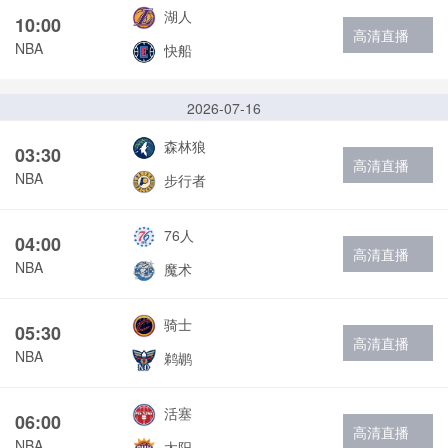
湖人
10:00
高清直播
NBA
快船
2026-07-16
森林狼
03:30
高清直播
NBA
步行者
76人
04:00
高清直播
NBA
魔术
骑士
05:30
高清直播
NBA
鹈鹕
活塞
06:00
高清直播
NBA
太阳