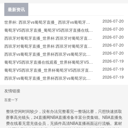
最新资讯
2026-07-20
世界杯: 西班牙vs葡萄牙直播_ 西班牙vs葡萄牙在
2026-07-20
线直播_ 西班牙vs葡萄牙CCTV5直播入口-24直播
葡萄牙VS西班牙直播_葡萄牙VS西班牙直播在线观
2026-07-20
网
看_葡萄牙VS西班牙实时全场直播入口
西班牙对葡萄牙直播_世界杯:西班牙对葡萄牙直播
2026-07-20
免费观看直播_世界杯西班牙对葡萄牙直播在线观
西班牙对葡萄牙直播_世界杯:西班牙对葡萄牙直播
2026-07-20
看高清无插件
免费观看直播_世界杯西班牙对葡萄牙直播在线观
西班牙vs葡萄牙直播_世界杯西班牙vs葡萄牙比赛
2026-07-19
看高清无插件
直播高清入口_西班牙vs葡萄牙预测分析直播
葡萄牙VS西班牙直播在线观看_世界杯葡萄牙VS西
2026-07-19
班牙直播_葡萄牙VS西班牙比赛观看直达入口
葡萄牙VS西班牙直播_世界杯葡萄牙VS西班牙直播
2026-07-19
_葡萄牙VS西班牙在线高清直播
西班牙vs葡萄牙直播_世界杯西班牙vs葡萄牙比赛
直播高清入口_西班牙vs葡萄牙预测分析直播
友情链接
百度一下
整块空闲时间较少，没有办法完整看完一整场比赛，只想快速抓取
赛事高光镜头，24直播网NBA直播准备丰富分类集锦。NBA直播免
费在线看无需充值会员，无插件高清NBA直播画面运行流畅。素材