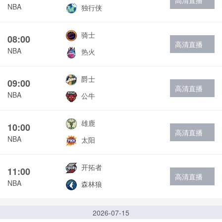
高清直播
NBA
独行侠
骑士
08:00
高清直播
NBA
热火
爵士
09:00
高清直播
NBA
公牛
雄鹿
10:00
高清直播
NBA
太阳
开拓者
11:00
高清直播
NBA
森林狼
2026-07-15