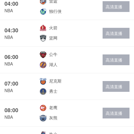
雷霆
04:00
高清直播
NBA
独行侠
火箭
04:30
高清直播
NBA
篮网
公牛
06:00
高清直播
NBA
湖人
尼克斯
07:00
高清直播
NBA
勇士
老鹰
08:00
高清直播
NBA
灰熊