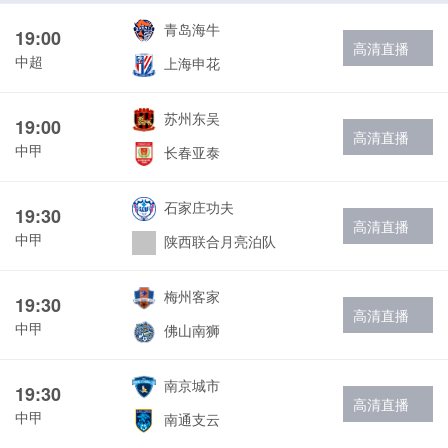
青岛海牛
19:00
高清直播
中超
上海申花
苏州东吴
19:00
高清直播
中甲
长春亚泰
石家庄功夫
19:30
高清直播
中甲
陕西联合月亮泊队
梅州客家
19:30
高清直播
中甲
佛山南狮
南京城市
19:30
高清直播
中甲
南通支云