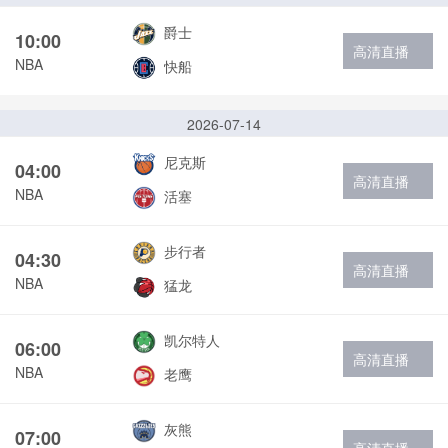
爵士
10:00
高清直播
NBA
快船
2026-07-14
尼克斯
04:00
高清直播
NBA
活塞
步行者
04:30
高清直播
NBA
猛龙
凯尔特人
06:00
高清直播
NBA
老鹰
灰熊
07:00