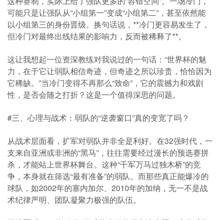
这种赛制，实际上给了强队更多的“容错空间”。一场冷门，
可能只是让强队从“小组第一”变成“小组第二”，甚至依然能
以小组第三的身份晋级。换句话说，**冷门更容易发生了，
但冷门对最终出线结果的影响力，反而被稀释了**。
这让我想起一位资深教练对我说过的一句话：“世界杯的魅
力，在于它让弱队相信奇迹，但奇迹之所以珍贵，恰恰因为
它稀缺。”当冷门变得不再那么“致命”，它的震撼力和戏剧
性，是否会随之打折？这是一个值得深思的问题。
#三、心理与战术：弱队的“逆袭窗口”真的变宽了吗？
从战术层面看，扩军对弱队并非全是利好。在32强时代，一
支来自亚洲或非洲的“黑马”，往往需要经过漫长的预选赛拼
杀，才能站上世界杯舞台。这种“千军万马过独木桥”的竞
争，本身就在筛选“最有准备”的弱队。而那些真正能爆冷的
球队，如2002年的塞内加尔、2010年的加纳，无一不是战
术纪律严明、团队凝聚力极强的队伍。