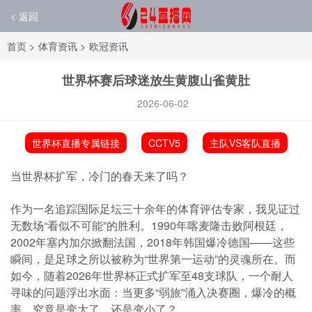
< 返回
首页
>
体育资讯
>
欧冠资讯
世界杯赛后球迷放生黄腹山雀黄肚
2026-06-02
世界杯直播专属链接
CCTV5
主队VS客队直播
当世界杯扩军，冷门的春天来了吗？
作为一名追踪国际足坛三十余年的体育评估专家，我见证过
无数场“看似不可能”的胜利。1990年喀麦隆击败阿根廷，
2002年塞内加尔掀翻法国，2018年韩国爆冷德国——这些
瞬间，是足球之所以被称为“世界第一运动”的灵魂所在。而
如今，随着2026年世界杯正式扩军至48支球队，一个耐人
寻味的问题浮出水面：当更多“弱旅”涌入决赛圈，爆冷的概
率，究竟是变大了，还是变小了？