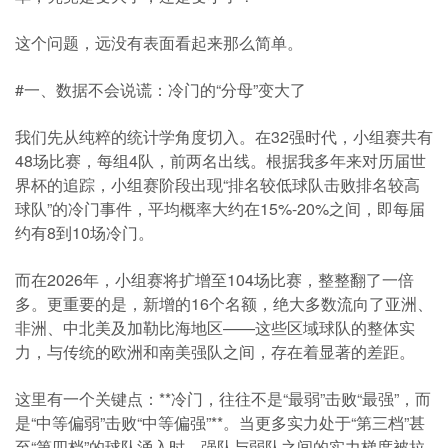
这个问题，远没有表面看起来那么简单。
#一、数据不会说谎：冷门的“分母”变大了
我们先从纯粹的统计学角度切入。在32强时代，小组赛共有
48场比赛，每组4队，前两名出线。根据我多年来对历届世
界杯的追踪，小组赛阶段出现“排名较低球队击败排名较高
球队”的冷门事件，平均概率大约在15%-20%之间，即每届
约有8到10场冷门。
而在2026年，小组赛将扩增至104场比赛，整整翻了一倍
多。更重要的是，新增的16个名额，绝大多数流向了亚洲、
非洲、中北美及加勒比海地区——这些区域球队的整体实
力，与传统的欧洲和南美强队之间，存在着显著的差距。
这里有一个关键点：**冷门，往往不是“最弱”击败“最强”，而
是“中等偏弱”击败“中等偏强”**。当更多实力处于“第三档”甚
至“第四档”的球队涌入时，强队与弱队之间的实力梯度被拉