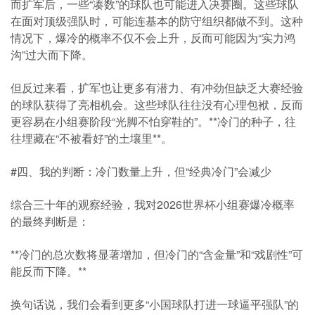
而扩军后，一些“凑数”的球队也可能进入决赛圈。这些球队
在面对顶级强队时，可能连基本的防守组织都做不到。这种
情况下，爆冷的概率不仅不会上升，反而可能因为“实力鸿
沟”过大而下降。
但反过来看，扩军也让更多有潜力、有冲劲但缺乏大赛经验
的球队获得了亮相机会。这些球队往往没有心理包袱，反而
更容易在小组赛阶段“光脚不怕穿鞋的”。**冷门的种子，往
往埋藏在“不被看好”的土壤里**。
#四、我的判断：冷门数量上升，但“经典冷门”会减少
综合三十年的观察经验，我对2026世界杯小组赛爆冷概率
的最终判断是：
**冷门的总次数将显著增加，但冷门的“含金量”和“戏剧性”可
能反而下降。**
换句话说，我们会看到更多“小国球队打进一球逼平强队”的