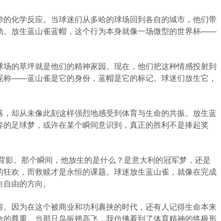
妙的化学反应。当球迷们从多哈的球场回到各自的城市，他们带
动。放生蓝山雀蓝帽，这个行为本身就像一场微型的世界杯——
球场的草坪就是他们的精神家园。现在，他们把这种情感投射到
昵称——蓝山雀是它的身份，蓝帽是它的标记。球迷们放生它，
落，却从未像此刻这样强烈地感受到体育与生命的共振。放生蓝
弃的足球梦，或许在某个瞬间意识到，真正的胜利不是捧起奖
的背影。那个瞬间，他放生的是什么？是意大利的冠军梦，还是
的狂欢，而救赎才是永恒的课题。球迷放生蓝山雀，就像在完成
向自由的方向。
容。因为在这个被商业和功利裹挟的时代，还有人记得生命本来
命的尊重。当那只鸟振翅高飞，我仿佛看到了体育精神的终极形