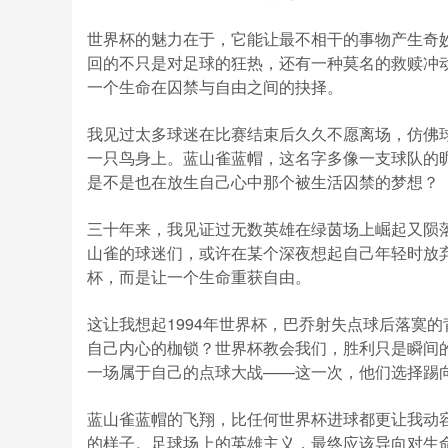
世界杯的魅力在于，它能让最不相干的事物产生奇
回的不只是对足球的狂热，还有一种莫名的救赎冲
一个生命在囚禁与自由之间的抉择。
我见过太多球迷在比赛结束后久久不愿离场，仿佛
一只鸟身上。蓝山雀蓝帽，这名字多像一支球队的
是不是也在放生自己心中那个被生活囚禁的梦想？
三十年来，我见证过无数英雄在绿茵场上崛起又陨
山雀的球迷们，或许在某个深夜想起自己年轻时放
杯，而是让一个生命重获自由。
这让我想起1994年世界杯，巴乔射失点球后落寞
自己内心的枷锁？世界杯教会我们，胜利只是瞬间
一场属于自己的点球大战——这一次，他们选择踢
蓝山雀蓝帽的飞翔，比任何世界杯进球都更让我动
的样子。足球场上的英雄主义，最终应该导向对生