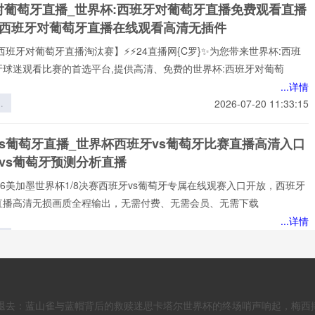
对葡萄牙直播_世界杯:西班牙对葡萄牙直播免费观看直播
研
杯西班牙对葡萄牙直播在线观看高清无插件
以
界
西班牙对葡萄牙直播淘汰赛】⚡⚡24直播网{C罗}✨为您带来世界杯:西班
场
牙球迷观看比赛的首选平台,提供高清、免费的世界杯:西班牙对葡萄
...详情
界
2026-07-20 11:33:15
芯
的
vs葡萄牙直播_世界杯西班牙vs葡萄牙比赛直播高清入口
数
vs葡萄牙预测分析直播
解
️2026美加墨世界杯1/8决赛西班牙vs葡萄牙专属在线观赛入口开放，西班牙
牙直播高清无损画质全程输出，无需付费、无需会员、无需下载
...详情
博
2026-07-20 11:31:20
墨
场
vs葡萄牙直播_世界杯西班牙vs葡萄牙比赛直播高清入口
与
vs葡萄牙预测分析直播
应
嚣退去：蓝山雀与蓝帽背后的救赎迷思卡塔尔世界杯的终场哨声响起，梅西
*