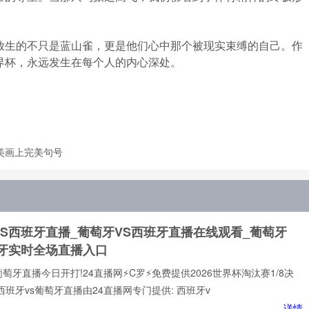
放生的不只是蓝山雀，更是他们心中那个被现实束缚的自己。作
界杯，永远发生在每个人的内心深处。
美画上完美句号
VS西班牙直播_葡萄牙VS西班牙直播在线观看_葡萄牙
班牙实时全场直播入口
葡萄牙直播今日开打!24直播网⚡️C罗⚡️免费提供2026世界杯淘汰赛1/8决
西班牙vs葡萄牙直播由24直播网专门提供: 西班牙v
...详情