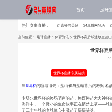
首页
足球
热门赛事直播：
24直播网英超
24直播网NBA
24直播网亚洲杯
24直播网世亚预
当前位置：
足球直播
>
体育资讯
>
世界杯赛后球迷放生蓝山
24直播网国足世预赛排行榜
24
世界杯赛
20
世界杯直播专属链接
当
的喧嚣退去：蓝山雀与蓝帽背后的救赎迷
世界杯
卡塔尔世界杯的终场哨声响起，梅西捧起大力神杯
海洋中，一个微小的生命故事正在悄然上演——球
了三十年球的老球迷心中激起了层层涟漪。