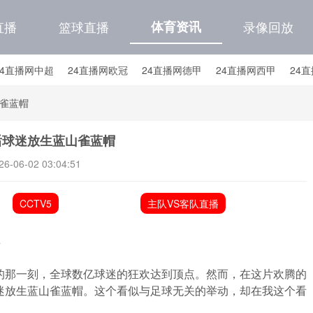
直播
篮球直播
体育资讯
录像回放
24直播网中超
24直播网欧冠
24直播网德甲
24直播网西甲
24
24直播网中甲
24直播网日职联
24直播网韩K联
24直播网国
雀蓝帽
直播网国足世预赛积分榜
24直播网国足世预赛大名单
后球迷放生蓝山雀蓝帽
26-06-02 03:04:51
CCTV5
主队VS客队直播
思
的那一刻，全球数亿球迷的狂欢达到顶点。然而，在这片欢腾的
迷放生蓝山雀蓝帽。这个看似与足球无关的举动，却在我这个看