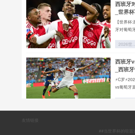
西班牙
动态建模
_世界
究——
2026世
【世界杯:
杯为应用
牙对葡萄
景
2026世
杯：皮下
片驱动下
西班牙
跑动热区
_西班牙
据重构全
析
⚡️C罗⚡
vs葡萄
**“穹顶
弈：美加
世界杯球
西班牙
友情链接
顶棚机制
_西班牙
临场战术
##当世界杯的喧
变推演”*