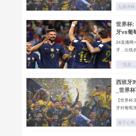
九鼎淬锋
极限竞技
的体能决
世界杯:
法则
牙vs葡
24直播网
牙，出线
“高原主
场：非洲
预赛中被
西班牙
估的制胜
_世界
量”
【世界杯:
牙对葡萄
基于心率
异性的裁
判罚一致