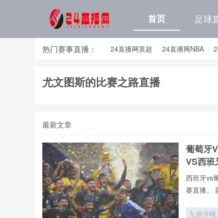
首页
足球
热门赛事直播：
24直播网英超
24直播网NBA
24直播网亚洲杯
24直播网世亚预
尤文图斯的比赛之路直播
24直播网国足世预赛排行榜
24
最新文章
葡萄牙
VS西
西班牙vs
赛直播。 
vs葡萄牙
录像回放、
九鼎淬锋