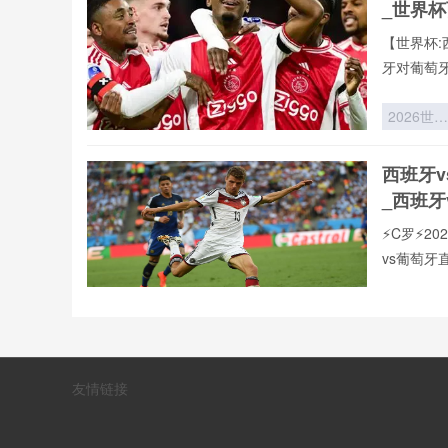
_世界
究——以
2026世界
【世界杯:
杯为应用
牙对葡萄
景
播。用户
据、战术
2026世界
验,不错过
杯：皮下
片驱动下
西班牙
跑动热区
_西班牙
据重构全
析
⚡️C罗⚡
vs葡萄
页在线播
现,打造沉
**“穹顶博
致力于为大
弈：美加
赛直播,西
世界杯球
西班牙
联赛。24
顶棚机制
友情链接
_西班牙
临场战术
变推演”**
⚡️C罗⚡