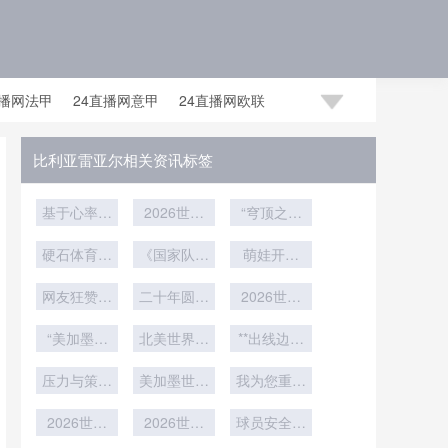
直播网法甲
24直播网意甲
24直播网欧联
足世预赛赛程
24直播网国足世预赛
比利亚雷亚尔相关资讯标签
基于心率变
2026世界
“穹顶之下
异性的裁判
杯：皮下芯
的草皮危
判罚一致性
硬石体育场
片驱动下的
《国家队暗
萌娃开天
机：BC
动态建模研
暴雨考验：
跑动热区数
流搅动联
眼！3岁“预
Place能否
网友狂赞：
2026世界
究——以
据重构全解
赛：世界杯
二十年圆梦
言帝”神算
承载2026
2026世界
杯排水系统
2026世界
这波我服
倒计时30
时刻
析
世界杯的终
杯前瞻：阿
世界杯
杯为应用场
极限承压深
“美加墨世
天的冠军悬
北美世界杯
兹特克球场
**出线边缘
极考验”
界杯物流困
度解析
景
淘汰赛竞争
念重构》
草皮改造技
的心理战：
局：三国海
压力与策略
力解析：直
美加墨世界
仅需一场平
我为您重写
术解析
关通道的时
双重评估**
通24强与
杯技术前
局便可晋级
的标题如
效拉锯战”
2026世界
沿：大都会
复活8队的
2026世界
球员安全成
下：<br />
的球队
杯VR观赛
人寿球场鹰
杯医疗保障
实力分野
为最高优先
<br /> **实