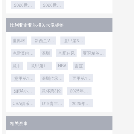
革命：足不
2026世界
眼系统校准
2026世界
全面就绪
时热区解
级
杯安保升
出户
基准点全解
杯再进四强
码：2026
级：美加墨
并非空谈
析
世界杯如何
三国执法部
用芯片重塑
比利亚雷亚尔相关录像标签
门联合护航
球员跑动轨
赛事安全
迹**
世界杯
新西兰VS
意甲第31
埃及直播新
轮
克雷莫内塞
西兰VS埃
深圳
合肥狂风
亚冠精英联
vs那不勒斯
及在线直播
赛西亚区第
意甲
意甲第16
NBA
雷霆
6轮
轮
意甲第15
深圳传承明
西甲第15
轮
星vs佳鑫伟
轮
浙BA小组
意杯第3轮
业
2025年12
赛B组第17
月4日
CBA俱乐部
轮
U19青年篮
2025年12
杯南宁赛区
球联赛小组
月1日
赛第7轮
相关赛事