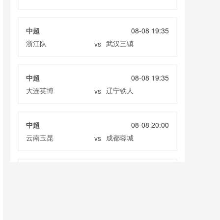
中超
08-08 19:35
浙江队
武汉三镇
vs
中超
08-08 19:35
大连英博
辽宁铁人
vs
中超
08-08 20:00
云南玉昆
成都蓉城
vs
中甲
08-08 20:00
定南赣联
大连鲲城
vs
巴西甲
08-09 03:00