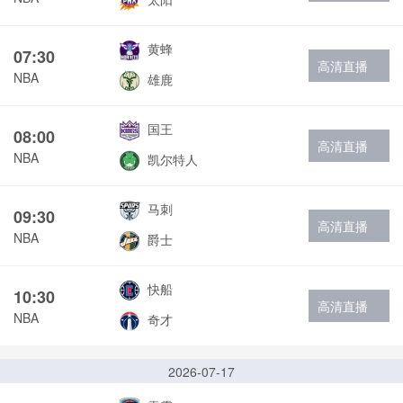
黄蜂
07:30
高清直播
NBA
雄鹿
国王
08:00
高清直播
NBA
凯尔特人
马刺
09:30
高清直播
NBA
爵士
快船
10:30
高清直播
NBA
奇才
2026-07-17