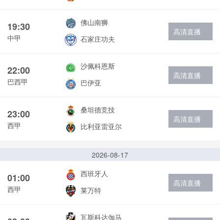
佛山南狮
19:30
高清直播
中甲
石家庄功夫
沙佩科恩斯
22:00
高清直播
巴西甲
巴伊亚
桑坦德竞技
23:00
高清直播
西甲
比利亚雷亚尔
2026-08-17
西班牙人
01:00
高清直播
西甲
莱万特
瓦斯科达伽马