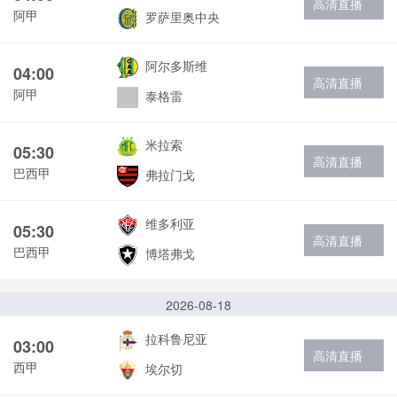
高清直播
阿甲
罗萨里奥中央
阿尔多斯维
04:00
高清直播
阿甲
泰格雷
米拉索
05:30
高清直播
巴西甲
弗拉门戈
维多利亚
05:30
高清直播
巴西甲
博塔弗戈
2026-08-18
拉科鲁尼亚
03:00
高清直播
西甲
埃尔切