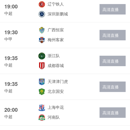
辽宁铁人
19:00
高清直播
中超
深圳新鹏城
广西恒宸
19:30
高清直播
中甲
梅州客家
浙江队
19:35
高清直播
中超
成都蓉城
天津津门虎
19:35
高清直播
中超
北京国安
上海申花
20:00
高清直播
中超
河南队