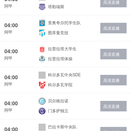
高清直播
阿甲
塔勒瑞斯
里奥夸尔托学生队
04:00
高清直播
阿甲
图库曼竞技
拉普拉塔大学生
04:00
高清直播
阿甲
拉普拉塔体操
科尔多瓦中央SDE
04:00
高清直播
阿甲
科尔多瓦学院
贝尔格拉诺
04:00
高清直播
阿甲
门多萨独立
巴拉卡斯中央队
04:00