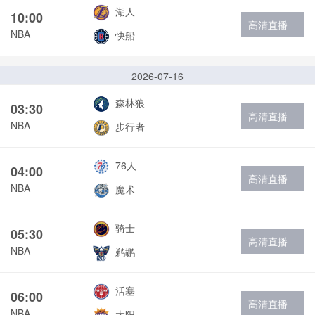
湖人
10:00
高清直播
NBA
快船
2026-07-16
森林狼
03:30
高清直播
NBA
步行者
76人
04:00
高清直播
NBA
魔术
骑士
05:30
高清直播
NBA
鹈鹕
活塞
06:00
高清直播
NBA
太阳