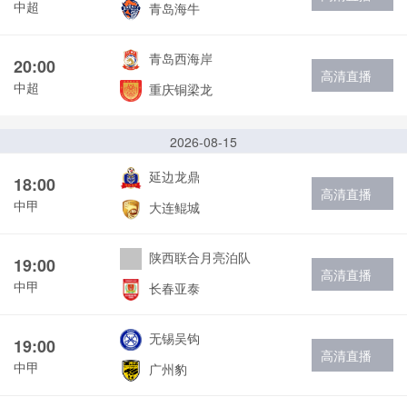
中超
青岛海牛
青岛西海岸
20:00
高清直播
中超
重庆铜梁龙
2026-08-15
延边龙鼎
18:00
高清直播
中甲
大连鲲城
陕西联合月亮泊队
19:00
高清直播
中甲
长春亚泰
无锡吴钩
19:00
高清直播
中甲
广州豹