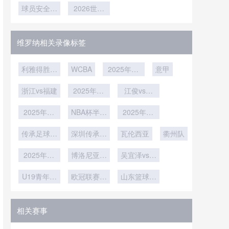
力解析：直
球员安全成
强音
2026世界
白热化
术解析
为最高优先
通24强与
杯安保升
复活8队的
级
级：美加墨
实力分野
三国执法部
维罗纳相关录像标签
门联合护航
赛事安全
利雅得胜利
WCBA
2025年12
意甲
vs阿科多
月23日
浙江vs福建
2025年12
江俊vs大
月18日
卫-吉尔伯
2025年12
NBA杯半决
2025年12
特
月15日
赛
月10日
传承足球明
深圳传承明
瓦伦西亚
衢州队
星联赛冠军
星vs佳鑫伟
2025年12
组第2轮
博洛尼亚vs
业
吴宜泽vs迈
月5日
帕尔马
克尔-霍尔
U19青年篮
欧冠联赛阶
山东篮球联
特
球联赛小组
段第5轮
赛
赛第5轮
相关赛事