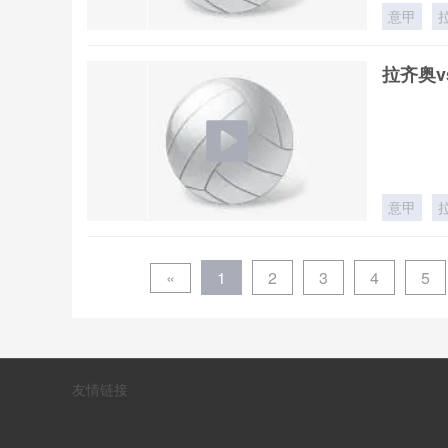
意甲
拉齐奥v
意甲
«
1
2
3
4
5
友情链接