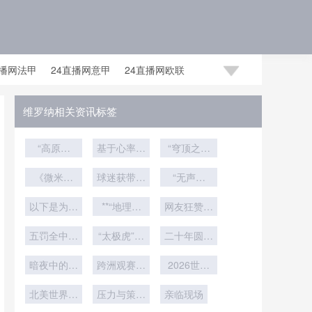
直播网法甲
24直播网意甲
24直播网欧联
足世预赛赛程
24直播网国足世预赛
维罗纳相关资讯标签
“高原主
基于心率变
“穹顶之下
场：非洲世
异性的裁判
的草皮危
预赛中被低
《微米之
判罚一致性
球迷获带薪
机：BC
“无声赛
估的制胜变
间：半自动
动态建模研
假期引全网
场：被遗忘
Place能否
越位技术如
以下是为您
量”
**“地理坐
究——以
力挺”
网友狂赞：
承载2026
的荣耀回
何重塑绿茵
重写的标
标重塑战术
2026世界
世界杯的终
这波我服
响”
公正法则》
五罚全中零
题：<br />
杯为应用场
版图：解析
“太极虎”破
二十年圆梦
极考验”
失手！哪支
<br /> **AI
新军如何以
咒之战：韩
景
时刻
判官2.0：
顶级豪门曾
暗夜中的铿
空间规划锚
国队再冲八
跨洲观赛成
2026世界
假摔一秒现
缔造点球大
锵触感：盲
本暴增：美
定2026世
强
杯前瞻：阿
形
人足球世界
北美世界杯
战完美神
加墨世界杯
压力与策略
界杯征
兹特克球场
亲临现场
杯谱写生命
淘汰赛竞争
话？
门票争夺战
双重评估**
程”**
草皮改造技