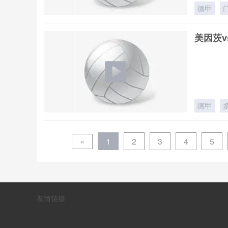
德甲
美因茨v
德甲
«
1
2
3
4
5
友情链接