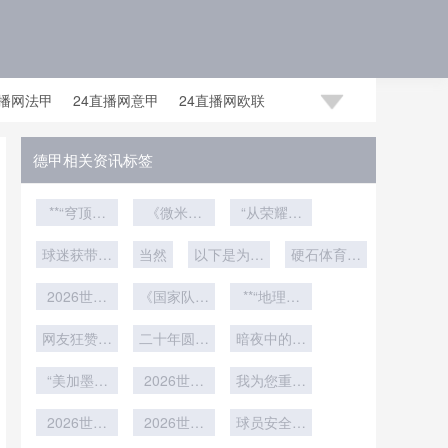
直播网法甲
24直播网意甲
24直播网欧联
足世预赛赛程
24直播网国足世预赛
德甲相关资讯标签
**“穹顶博
《微米之
“从荣耀高
弈：美加墨
间：半自动
地到人间烟
世界杯球场
球迷获带薪
越位技术如
当然
以下是为您
火：世界杯
硬石体育场
顶棚机制与
假期引全网
何重塑绿茵
重写的标
球场的重生
暴雨考验：
临场战术应
2026世界
力挺”
公正法则》
《国家队暗
题：<br />
**“地理坐
之旅”
2026世界
杯三小时时
变推演”**
流搅动联
<br /> **AI
标重塑战术
杯排水系统
判官2.0：
差：欧洲球
网友狂赞：
赛：世界杯
二十年圆梦
版图：解析
暗夜中的铿
极限承压深
假摔一秒现
迷的“深夜
这波我服
倒计时30
时刻
新军如何以
锵触感：盲
度解析
形
考验”还是
“美加墨世
天的冠军悬
2026世界
空间规划锚
人足球世界
我为您重写
界杯物流困
全球收视
杯草坪黑科
念重构》
杯谱写生命
定2026世
的标题如
局：三国海
的“破晓时
2026世界
技：大都会
2026世界
球员安全成
下：<br />
界杯征
强音
关通道的时
杯越位判罚
刻”？
人寿球场如
杯VR观赛
为最高优先
<br /> **实
程”**