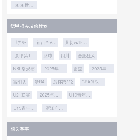
升级：半自
效拉锯战”
2026世界
何在七月高
革命：足不
时热区解
级
动技术提速
杯再进四强
温下“隐形
出户
码：2026
并非空谈
更精准
制冷”
世界杯如何
用芯片重塑
德甲相关录像标签
球员跑动轨
迹**
世界杯
新西兰VS
莱切vs亚特
埃及直播新
兰大
意甲第17
西兰VS埃
篮球
四川
合肥狂风
轮
及在线直播
NBL常规赛
2025年12
雷霆
2025年12
月15日
月12日
富阳队
浙BA
意杯第3轮
CBA俱乐部
杯南宁赛区
U21联赛
2025年11
U19青年篮
月30日
球联赛小组
U19青年篮
浙江广厦
赛第7轮
球联赛
U19
相关赛事