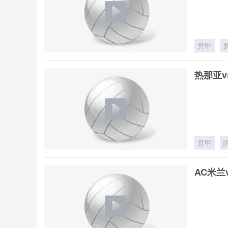
意甲
热那亚v
意甲
AC米兰