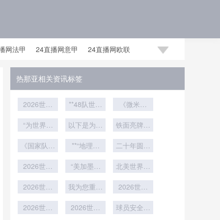
直播网法甲
24直播网意甲
24直播网欧联
足世预赛赛程
24直播网国足世预赛
热那亚相关资讯标签
2026世界
**48队世界
《微米之
杯官方用球
杯小组赛积
间：半自动
揭秘：内置
“为世界杯
以下是为您
分规则变
越位技术如
铁面亮牌零
芯片如何精
请假被特批
革：竞争格
重写的标
何重塑绿茵
延时**
准捕捉射门
《国家队暗
局重塑与战
题：<br />
**“地理坐
公正法则》
二十年圆梦
速度的每一
流搅动联
略博弈新范
标重塑战术
<br /> **AI
时刻
判官2.0：
赛：世界杯
2026世界
瞬间
版图：解析
“美加墨世
式**
北美世界杯
假摔一秒现
杯前瞻：阿
倒计时30
新军如何以
界杯物流困
淘汰赛竞争
形
天的冠军悬
兹特克球场
2026世界
空间规划锚
局：三国海
我为您重写
力解析：直
2026世界
草皮改造技
杯前瞻：历
念重构》
关通道的时
定2026世
的标题如
杯小组第三
通24强与
史首胜概率
2026世界
术解析
下：<br />
效拉锯战”
2026世界
界杯征
名排位规则
球员安全成
复活8队的
解析——那
杯越位判罚
杯医疗保障
<br /> **实
程”**
争议：进球
为最高优先
实力分野