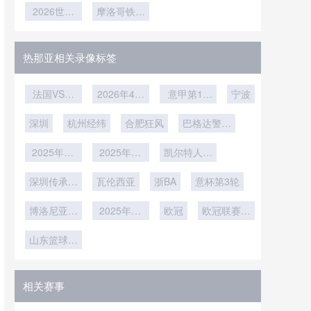
些首次晋级
升级：半自
2026世界
摩洛哥铁血
时热区解
全面就绪
数为何压倒
级
球队的破冰
动技术提速
杯安保升
防线令欧洲
码：2026
净胜球成为
级：美加墨
更精准
之战
世界杯如何
豪门胆寒
首要标准
三国执法部
用芯片重塑
热那亚相关录像标签
门联合护航
球员跑动轨
赛事安全
迹**
法国VS伊
2026年4月
意甲第17
宁波
拉克直播法
6日
轮
深圳
国VS伊拉
杭州经纬
合肥狂风
巴格达警察
克在线直播
vs吉达国民
2025年12
2025年12
凯尔特人vs
月18日
月16日
雄鹿
深圳传承明
瓦伦西亚
浙BA
意杯第3轮
星vs佳鑫伟
博洛尼亚vs
业
2025年12
欧冠
欧冠联赛阶
帕尔马
月4日
段第5轮
山东篮球联
赛总决赛第
1轮
相关赛事