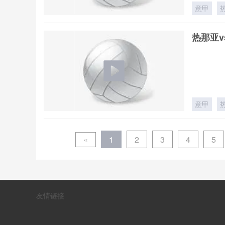
意甲
热那亚v
意甲
«
1
2
3
4
5
友情链接