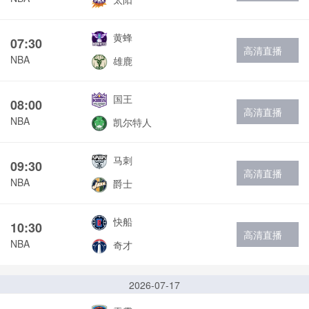
黄蜂
07:30
高清直播
NBA
雄鹿
国王
08:00
高清直播
NBA
凯尔特人
马刺
09:30
高清直播
NBA
爵士
快船
10:30
高清直播
NBA
奇才
2026-07-17