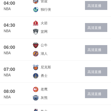
雷霆
04:00
高清直播
NBA
独行侠
火箭
04:30
高清直播
NBA
篮网
公牛
06:00
高清直播
NBA
湖人
尼克斯
07:00
高清直播
NBA
勇士
老鹰
08:00
高清直播
NBA
灰熊