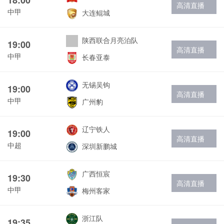
高清直播
中甲
大连鲲城
陕西联合月亮泊队
19:00
高清直播
中甲
长春亚泰
无锡吴钩
19:00
高清直播
中甲
广州豹
辽宁铁人
19:00
高清直播
中超
深圳新鹏城
广西恒宸
19:30
高清直播
中甲
梅州客家
浙江队
19:35