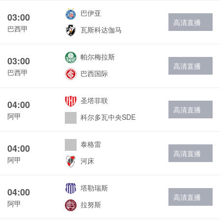
巴伊亚
03:00
高清直播
巴西甲
瓦斯科达伽马
帕尔梅拉斯
03:00
高清直播
巴西甲
巴西国际
圣塔菲联
04:00
高清直播
阿甲
科尔多瓦中央SDE
泰格雷
04:00
高清直播
阿甲
河床
塔勒瑞斯
04:00
高清直播
阿甲
拉努斯