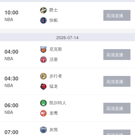
爵士
10:00
高清直播
NBA
快船
2026-07-14
尼克斯
04:00
高清直播
NBA
活塞
步行者
04:30
高清直播
NBA
猛龙
凯尔特人
06:00
高清直播
NBA
老鹰
灰熊
07:00