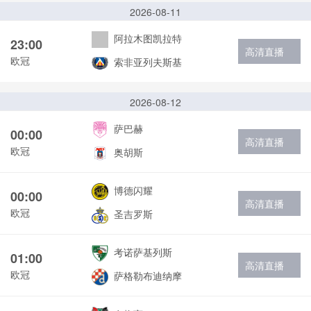
2026-08-11
阿拉木图凯拉特
23:00
高清直播
欧冠
索非亚列夫斯基
2026-08-12
萨巴赫
00:00
高清直播
欧冠
奥胡斯
博德闪耀
00:00
高清直播
欧冠
圣吉罗斯
考诺萨基列斯
01:00
高清直播
欧冠
萨格勒布迪纳摩