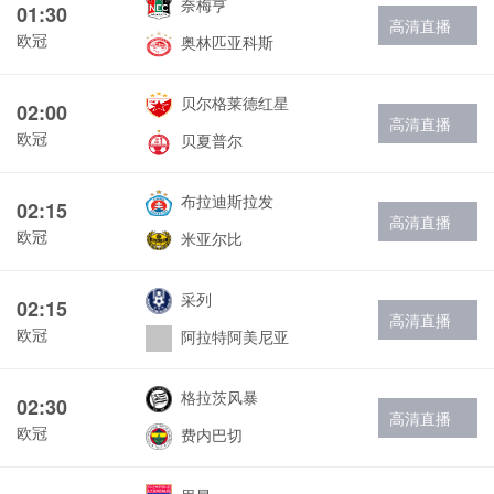
奈梅亨
01:30
高清直播
欧冠
奥林匹亚科斯
贝尔格莱德红星
02:00
高清直播
欧冠
贝夏普尔
布拉迪斯拉发
02:15
高清直播
欧冠
米亚尔比
采列
02:15
高清直播
欧冠
阿拉特阿美尼亚
格拉茨风暴
02:30
高清直播
欧冠
费内巴切