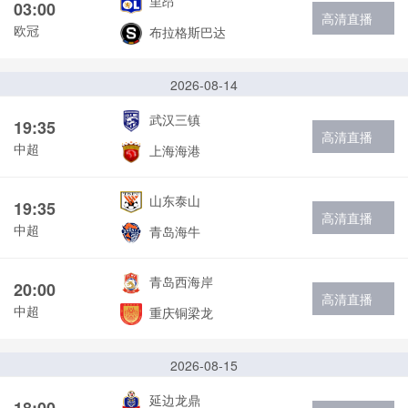
里昂
03:00
高清直播
欧冠
布拉格斯巴达
2026-08-14
武汉三镇
19:35
高清直播
中超
上海海港
山东泰山
19:35
高清直播
中超
青岛海牛
青岛西海岸
20:00
高清直播
中超
重庆铜梁龙
2026-08-15
延边龙鼎
18:00