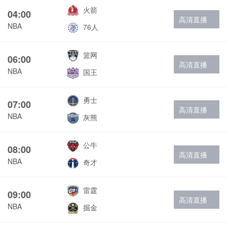
火箭
04:00
高清直播
NBA
76人
篮网
06:00
高清直播
NBA
国王
勇士
07:00
高清直播
NBA
灰熊
公牛
08:00
高清直播
NBA
奇才
雷霆
09:00
高清直播
NBA
掘金