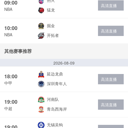
热火
09:00
高清直播
NBA
猛龙
掘金
10:00
高清直播
NBA
开拓者
其他赛事推荐
2026-08-09
延边龙鼎
18:00
高清直播
中甲
深圳青年人
河南队
19:00
高清直播
中超
青岛西海岸
无锡吴钩
19:00