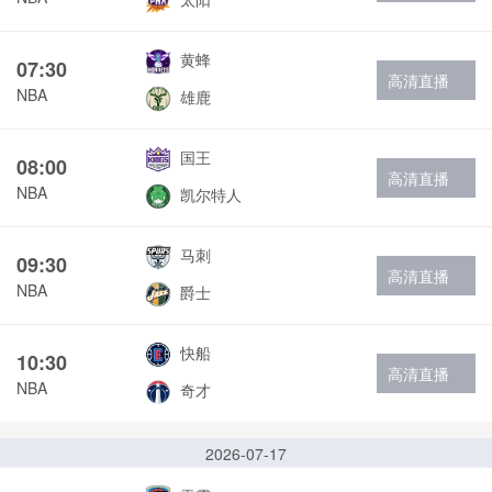
黄蜂
07:30
高清直播
NBA
雄鹿
国王
08:00
高清直播
NBA
凯尔特人
马刺
09:30
高清直播
NBA
爵士
快船
10:30
高清直播
NBA
奇才
2026-07-17