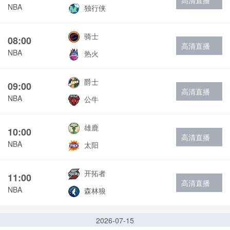
高清直播
NBA
独行侠
骑士
08:00
高清直播
NBA
热火
爵士
09:00
高清直播
NBA
公牛
雄鹿
10:00
高清直播
NBA
太阳
开拓者
11:00
高清直播
NBA
森林狼
2026-07-15