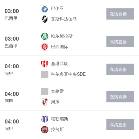
巴伊亚
03:00
高清直播
巴西甲
瓦斯科达伽马
帕尔梅拉斯
03:00
高清直播
巴西甲
巴西国际
圣塔菲联
04:00
高清直播
阿甲
科尔多瓦中央SDE
泰格雷
04:00
高清直播
阿甲
河床
塔勒瑞斯
04:00
高清直播
阿甲
拉努斯